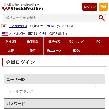
個人投資家向け 株価情報NAVI
ログイン
登録
-76.55
日経平均株価
65,606.71
(08/07 15:45)
-0.66
米ドル／円
157.78
(08/08 06:11)
My銘柄
株価指数
銘柄検索
ランキング
IPO
為替
優待
株ニュース
SDGs
会員ログイン
ユーザーID
パスワード