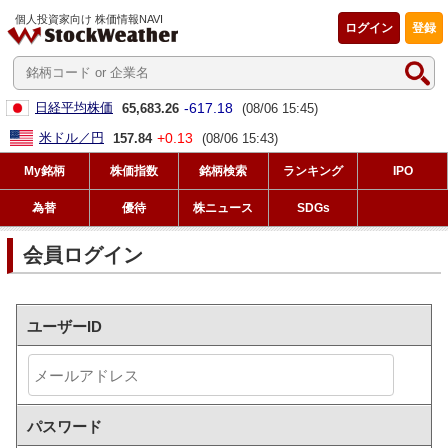
個人投資家向け 株価情報NAVI
ログイン
登録
-617.18
日経平均株価
65,683.26
(08/06 15:45)
+0.13
米ドル／円
157.84
(08/06 15:43)
My銘柄
株価指数
銘柄検索
ランキング
IPO
為替
優待
株ニュース
SDGs
会員ログイン
ユーザーID
パスワード