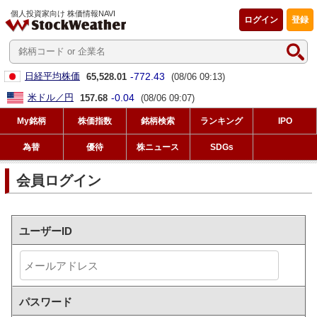
個人投資家向け 株価情報NAVI
ログイン
登録
-772.43
日経平均株価
65,528.01
(08/06 09:13)
-0.04
米ドル／円
157.68
(08/06 09:07)
My銘柄
株価指数
銘柄検索
ランキング
IPO
為替
優待
株ニュース
SDGs
会員ログイン
ユーザーID
パスワード