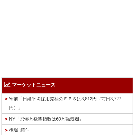
マーケットニュース
寄前「日経平均採用銘柄のＥＰＳは3,812円（前日3,727
円）」
NY「恐怖と欲望指数は60と強気圏」
後場｢続伸｣