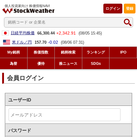
個人投資家向け 株価情報NAVI
ログイン
登録
+2,342.91
日経平均株価
66,300.44
(08/05 15:45)
-0.02
米ドル／円
157.70
(08/06 07:31)
My銘柄
株価指数
銘柄検索
ランキング
IPO
為替
優待
株ニュース
SDGs
会員ログイン
ユーザーID
パスワード