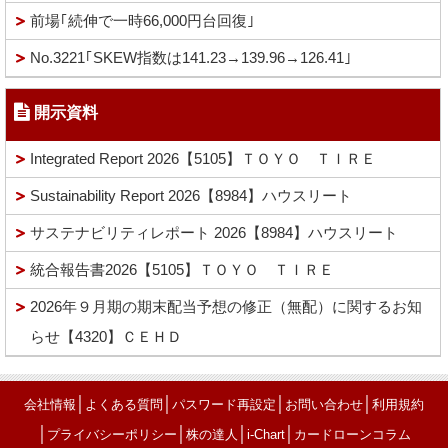
前場｢続伸で一時66,000円台回復｣
No.3221｢SKEW指数は141.23→139.96→126.41｣
開示資料
Integrated Report 2026【5105】ＴＯＹＯ ＴＩＲＥ
Sustainability Report 2026【8984】ハウスリート
サステナビリティレポート 2026【8984】ハウスリート
統合報告書2026【5105】ＴＯＹＯ ＴＩＲＥ
2026年９月期の期末配当予想の修正（無配）に関するお知
らせ【4320】ＣＥＨＤ
│
│
│
│
会社情報
よくある質問
パスワード再設定
お問い合わせ
利用規約
│
│
│
│
プライバシーポリシー
株の達人
i-Chart
カードローンコラム