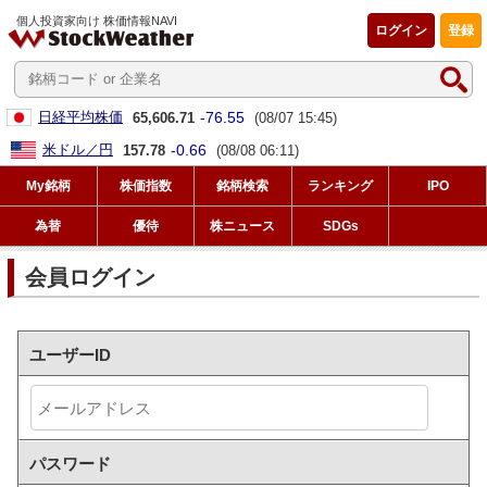
個人投資家向け 株価情報NAVI
ログイン
登録
-76.55
日経平均株価
65,606.71
(08/07 15:45)
-0.66
米ドル／円
157.78
(08/08 06:11)
My銘柄
株価指数
銘柄検索
ランキング
IPO
為替
優待
株ニュース
SDGs
会員ログイン
ユーザーID
パスワード