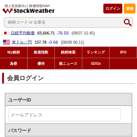
個人投資家向け 株価情報NAVI
ログイン
登録
-76.55
日経平均株価
65,606.71
(08/07 15:45)
-0.66
米ドル／円
157.78
(08/08 06:11)
My銘柄
株価指数
銘柄検索
ランキング
IPO
為替
優待
株ニュース
SDGs
会員ログイン
ユーザーID
パスワード