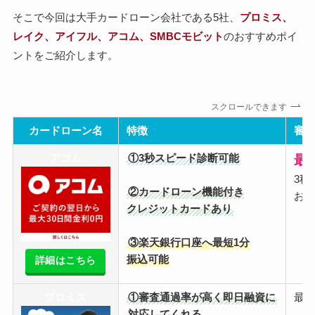
そこで今回は大手カードローン会社である5社、
プロミス、
レイク、アイフル、アコム、SMBCモビット
のおすすめポイ
ントをご紹介します。
スクロールできます
カードローン名
特徴
審
アコム
①3秒スピード診断可能
最
3秒
②カードローン機能付き
お
クレジットカードあり
③楽天銀行口座へ最短1分
振込可能
詳細はこちら
プロミス
①審査通過率が高く即日融資に
最短
対応してくれる