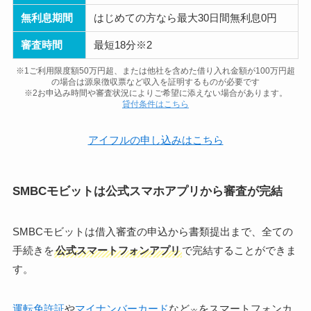
無利息期間
はじめての方なら最大30日間無利息0円
審査時間
最短18分※2
※1ご利用限度額50万円超、または他社を含めた借り入れ金額が100万円超
の場合は源泉徴収票など収入を証明するものが必要です
※2お申込み時間や審査状況によりご希望に添えない場合があります。
貸付条件はこちら
アイフルの申し込みはこちら
SMBCモビットは公式スマホアプリから審査が完結
SMBCモビットは借入審査の申込から書類提出まで、全ての
手続きを
公式スマートフォンアプリ
で完結することができま
す。
運転免許証
や
マイナンバーカード
など
をスマートフォンカ