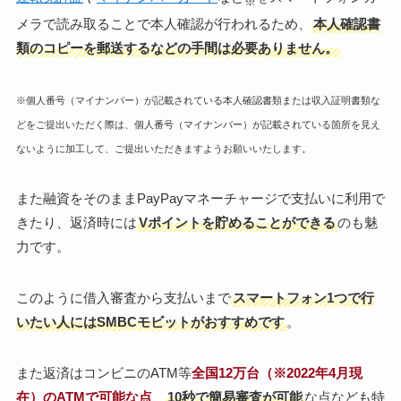
※
メラで読み取ることで本人確認が行われるため、
本人確認書
類のコピーを郵送するなどの手間は必要ありません。
※個人番号（マイナンバー）が記載されている本人確認書類または収入証明書類な
どをご提出いただく際は、個人番号（マイナンバー）が記載されている箇所を見え
ないように加工して、ご提出いただきますようお願いいたします。
また融資をそのままPayPayマネーチャージで支払いに利用で
きたり、返済時には
Vポイントを貯めることができる
のも魅
力です。
このように借入審査から支払いまで
スマートフォン1つで行
いたい人にはSMBCモビットがおすすめです
。
また返済はコンビニのATM等
全国12万台（※2022年4月現
在）
のATMで可能な点
、
10秒で簡易審査が可能
な点なども特