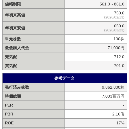
値幅制限
561.0～861.0
750.0
年初来高値
(2026/02/13)
650.0
年初来安値
(2026/03/23)
単元株数
100株
最低購入代金
71,000円
売気配
712.0
買気配
701.0
参考データ
発行済み株数
9,862,800株
時価総額
7,003百万円
PER
-
PBR
2.16倍
ROE
17%