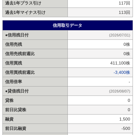
過去1年プラス引け
117回
過去1年マイナス引け
113回
信用取引データ
●信用残日付
(2026/07/31)
信用売残
0株
信用売残前週比
0株
信用買残
411,100株
信用買残前週比
-3,400株
信用倍率
-
●貸借残日付
(2026/08/07)
貸株
0
前日比貸株
0
融資
1,500
前日比融資
-500