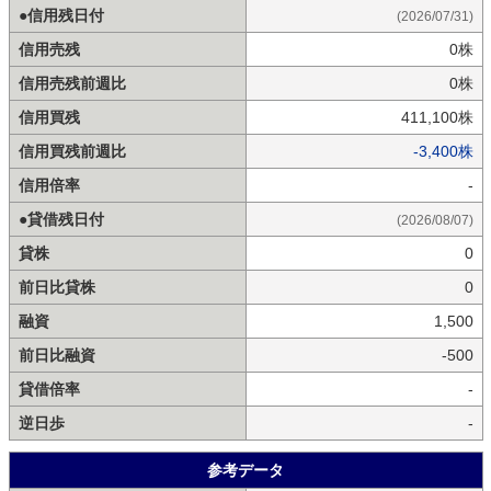
●信用残日付
(2026/07/31)
信用売残
0株
信用売残前週比
0株
信用買残
411,100株
信用買残前週比
-3,400株
信用倍率
-
●貸借残日付
(2026/08/07)
貸株
0
前日比貸株
0
融資
1,500
前日比融資
-500
貸借倍率
-
逆日歩
-
参考データ