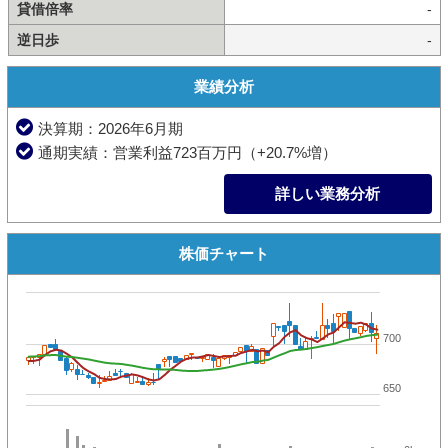
貸借倍率
-
逆日歩
-
業績分析
決算期：2026年6月期
通期実績：営業利益723百万円（+20.7%増）
詳しい業務分析
株価チャート
700
650