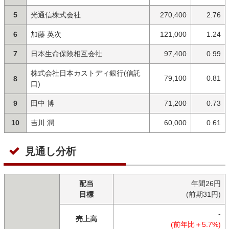
5
光通信株式会社
270,400
2.76
6
加藤 英次
121,000
1.24
7
日本生命保険相互会社
97,400
0.99
株式会社日本カストディ銀行(信託
79,100
0.81
8
口)
9
田中 博
71,200
0.73
10
吉川 潤
60,000
0.61
見通し分析
配当
年間26円
目標
(前期31円)
-
売上高
(前年比＋5.7%)