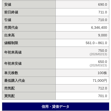
安値
690.0
前日終値
711.0
引値
710.0
売買代金
6,346,400
出来高
9,000
値幅制限
561.0～861.0
750.0
年初来高値
(2026/02/13)
650.0
年初来安値
(2026/03/23)
単元株数
100株
最低購入代金
71,000円
売気配
712.0
買気配
701.0
信用・貸借データ