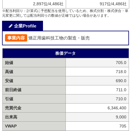
2,897位/4,486社
917位/4,486社
※配当利回り：計算式に予想配当を使用しているため、株式分割・株式併合・単
元変更に関しては配当利回りの数値が正確ではない場合があります。
企業Profile
事業内容
矯正用歯科技工物の製造・販売
株価データ
始値
705.0
高値
718.0
安値
690.0
前日終値
711.0
引値
710.0
売買代金
6,346,400
出来高
9,000
VWAP
705