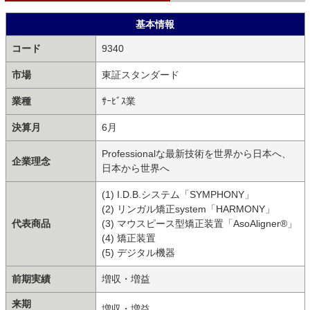
基本情報
コード
9340
市場
東証スタンダード
業種
ｻｰﾋﾞｽ業
決算月
6月
Professionalな最新技術を世界から日本へ、
企業理念
日本から世界へ
(1) I.D.B.システム「SYMPHONY」
(2) リンガル矯正system「HARMONY」
代表商品
(3) マウスピース型矯正装置「AsoAligner®」
(4) 矯正装置
(5) デジタル機器
前期実績
増収・増益
来期
増収・増益