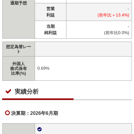
通期予想
営業
-
利益
(前年比＋13.4%)
当期
-
純利益
(前年比0.0%)
想定為替レー
ト
外国人
0.69%
株式保有
比率(%)
実績分析
決算期：2026年6月期