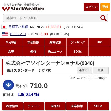
個人投資家向け 株価情報NAVI
ログイン
登録
+1,363.51
日経平均株価
66,970.22
(08/10 15:45)
+1.00
米ドル／円
158.78
(08/10 18:45)
My銘柄
株価指数
銘柄検索
ランキング
IPO
為替
優待
株ニュース
SDGs
株式会社アソインターナショナル(9340)
東証スタンダード
ｻｰﾋﾞｽ業
銘柄追加
更新
2026年08月10日 15:30現在
710.0
現在値
前日比
-1.0(-0.14 %)
株価情報
チャート
時系列
企業情報
SDGs