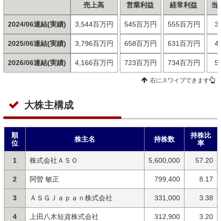
売上高
営業利益
経常利益
当
2024/06連結(実績)
3,544百万円
545百万円
555百万円
3
2025/06連結(実績)
3,796百万円
658百万円
631百万円
4
2026/06連結(実績)
4,166百万円
723百万円
734百万円
5
右にスワイプできます
大株主構成
順
持株比
株主名
持株数
位
率
1
株式会社ＡＳＯ
5,600,000
57.20
2
阿曽 敏正
799,400
8.17
3
ＡＳＧＪａｐａｎ株式会社
331,000
3.38
4
上田八木短資株式会社
312,900
3.20