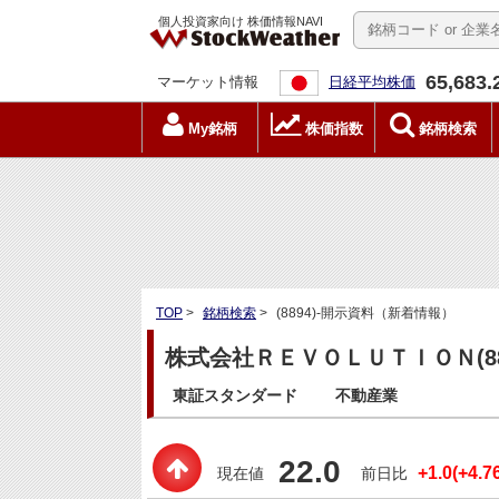
個人投資家向け 株価情報NAVI
65,683.
マーケット情報
日経平均株価
My銘柄
株価指数
銘柄検索
TOP
>
銘柄検索
>
(8894)-開示資料（新着情報）
株式会社ＲＥＶＯＬＵＴＩＯＮ(88
東証スタンダード
不動産業
22.0
+1.0(+4.7
現在値
前日比