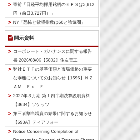
寄前「日経平均採用銘柄のＥＰＳは3,812
円（前日3,727円）」
NY「恐怖と欲望指数は60と強気圏」
開示資料
コーポレート・ガバナンスに関する報告
書 2026/08/06【5802】住友電工
弊社ＥＴＦの基準価額と市場価格の重要
な乖離についてのお知らせ【1596】ＮＺ
ＡＭ Ｅｘ―Ｆ
2027年３月期 第１四半期決算説明資料
【3634】ソケッツ
第三者割当増資の結果に関するお知らせ
【593A】ティアフォー
Notice Concerning Completion of