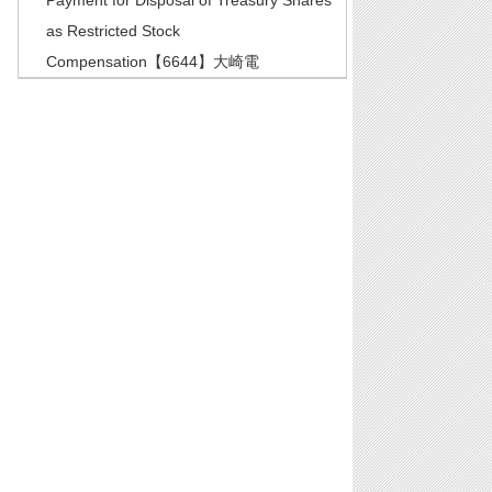
Payment for Disposal of Treasury Shares
as Restricted Stock
Compensation【6644】大崎電