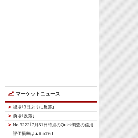
マーケットニュース
後場｢3日ぶりに反落｣
前場｢反落｣
No.3222｢7月31日時点のQuick調査の信用
評価損率は▲8.51%｣