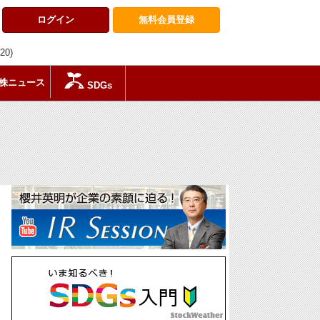
ログイン
無料会員
登録
:20)
株ニュース
SDGs