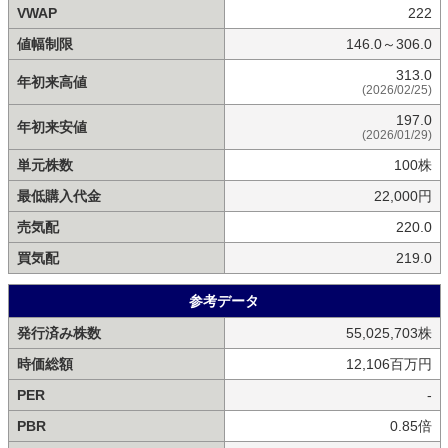
VWAP
222
値幅制限
146.0～306.0
313.0
年初来高値
(2026/02/25)
197.0
年初来安値
(2026/01/29)
単元株数
100株
最低購入代金
22,000円
売気配
220.0
買気配
219.0
参考データ
発行済み株数
55,025,703株
時価総額
12,106百万円
PER
-
PBR
0.85倍