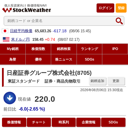
個人投資家向け 株価情報NAVI
ログイン
登録
-617.18
日経平均株価
65,683.26
(08/06 15:45)
+0.74
米ドル／円
158.45
(08/07 02:17)
My銘柄
株価指数
銘柄検索
ランキング
IPO
為替
優待
株ニュース
SDGs
日産証券グループ株式会社(8705)
東証スタンダード
証券・商品先物取引
銘柄追加
更新
2026年08月06日 15:30現在
220.0
現在値
前日比
-6.0(-2.65 %)
株価情報
チャート
時系列
企業情報
SDGs