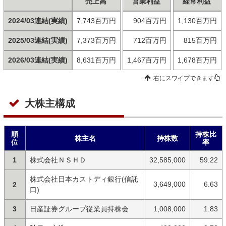
売上高
営業利益
経常利益
2024/03連結(実績)
7,743百万円
904百万円
1,130百万円
2025/03連結(実績)
7,373百万円
712百万円
815百万円
2026/03連結(実績)
8,631百万円
1,467百万円
1,678百万円
右にスワイプできます
大株主構成
順
持株比
株主名
持株数
位
率
1
株式会社ＮＳＨＤ
32,585,000
59.22
株式会社日本カストディ銀行(信託
3,649,000
6.63
2
口)
3
日産証券グループ従業員持株会
1,008,000
1.83