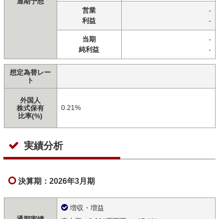
通期予想
営業
-
利益
-
当期
-
純利益
-
想定為替レー
ト
外国人
0.21%
株式保有
比率(%)
実績分析
決算期：2026年3月期
増収・増益