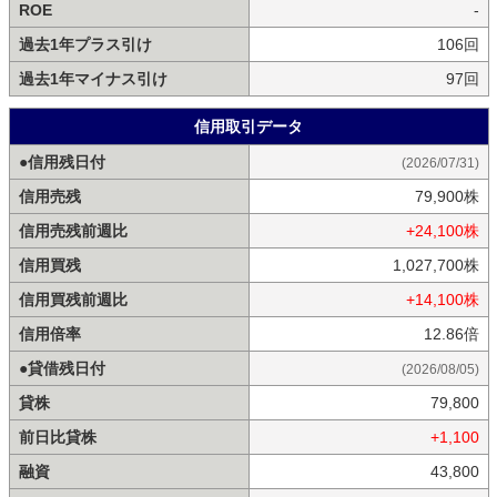
ROE
-
過去1年プラス引け
106回
過去1年マイナス引け
97回
信用取引データ
●信用残日付
(2026/07/31)
信用売残
79,900株
信用売残前週比
+24,100株
信用買残
1,027,700株
信用買残前週比
+14,100株
信用倍率
12.86倍
●貸借残日付
(2026/08/05)
貸株
79,800
前日比貸株
+1,100
融資
43,800