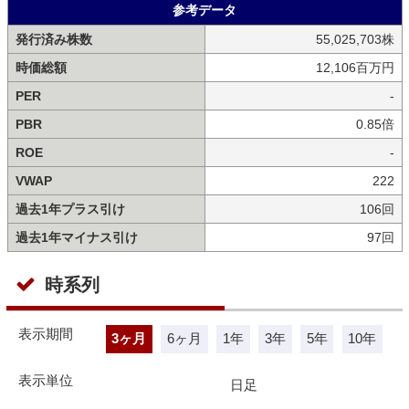
参考データ
発行済み株数
55,025,703株
時価総額
12,106百万円
PER
-
PBR
0.85倍
ROE
-
VWAP
222
過去1年プラス引け
106回
過去1年マイナス引け
97回
時系列
表示期間
3ヶ月
6ヶ月
1年
3年
5年
10年
表示単位
日足