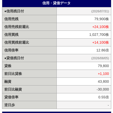
信用・貸借データ
●信用残日付
(2026/07/31)
信用売残
79,900株
信用売残前週比
+24,100株
信用買残
1,027,700株
信用買残前週比
+14,100株
信用倍率
12.86倍
●貸借残日付
(2026/08/05)
貸株
79,800
前日比貸株
+1,100
融資
43,800
前日比融資
-30,000
貸借倍率
0.55倍
逆日歩
-