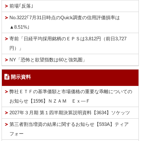
前場｢反落｣
No.3222｢7月31日時点のQuick調査の信用評価損率は
▲8.51%｣
寄前「日経平均採用銘柄のＥＰＳは3,812円（前日3,727
円）」
NY「恐怖と欲望指数は60と強気圏」
開示資料
弊社ＥＴＦの基準価額と市場価格の重要な乖離についての
お知らせ【1596】ＮＺＡＭ Ｅｘ―Ｆ
2027年３月期 第１四半期決算説明資料【3634】ソケッツ
第三者割当増資の結果に関するお知らせ【593A】ティア
フォー