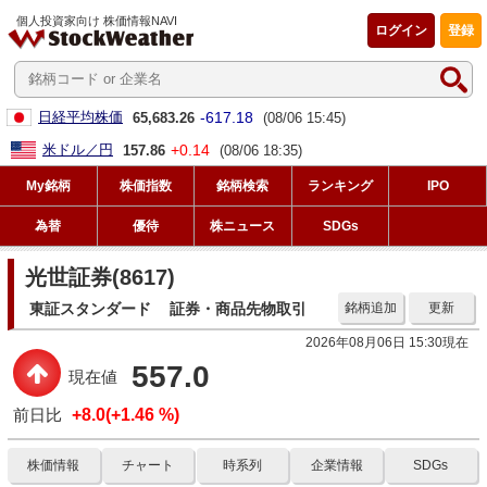
個人投資家向け 株価情報NAVI
ログイン
登録
-617.18
日経平均株価
65,683.26
(08/06 15:45)
+0.14
米ドル／円
157.86
(08/06 18:35)
My銘柄
株価指数
銘柄検索
ランキング
IPO
為替
優待
株ニュース
SDGs
光世証券(8617)
東証スタンダード
証券・商品先物取引
銘柄追加
更新
2026年08月06日 15:30現在
557.0
現在値
前日比
+8.0(+1.46 %)
株価情報
チャート
時系列
企業情報
SDGs