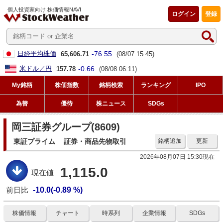
個人投資家向け 株価情報NAVI
ログイン
登録
-76.55
日経平均株価
65,606.71
(08/07 15:45)
-0.66
米ドル／円
157.78
(08/08 06:11)
My銘柄
株価指数
銘柄検索
ランキング
IPO
為替
優待
株ニュース
SDGs
岡三証券グループ(8609)
東証プライム
証券・商品先物取引
銘柄追加
更新
2026年08月07日 15:30現在
1,115.0
現在値
前日比
-10.0(-0.89 %)
株価情報
チャート
時系列
企業情報
SDGs