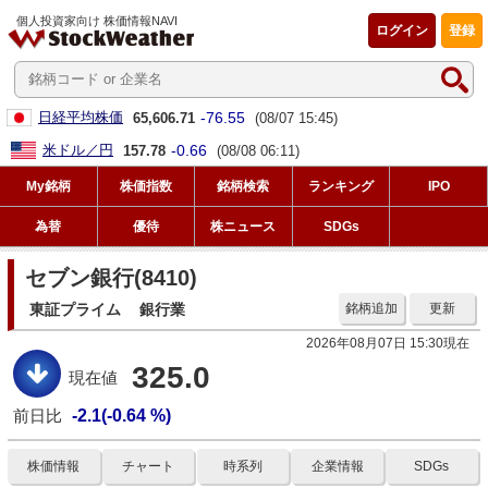
個人投資家向け 株価情報NAVI
ログイン
登録
-76.55
日経平均株価
65,606.71
(08/07 15:45)
-0.66
米ドル／円
157.78
(08/08 06:11)
My銘柄
株価指数
銘柄検索
ランキング
IPO
為替
優待
株ニュース
SDGs
セブン銀行(8410)
東証プライム
銀行業
銘柄追加
更新
2026年08月07日 15:30現在
325.0
現在値
前日比
-2.1(-0.64 %)
株価情報
チャート
時系列
企業情報
SDGs