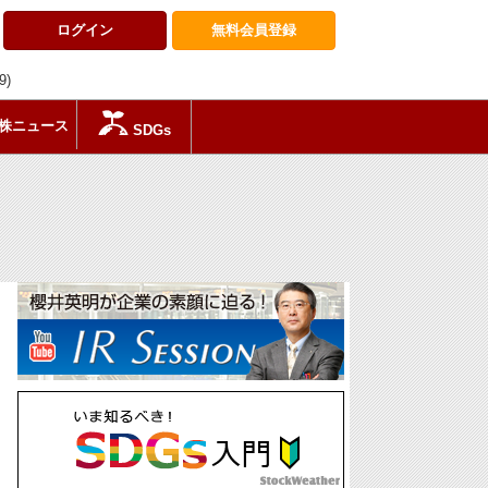
ログイン
無料会員
登録
9)
株ニュース
SDGs