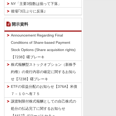
NY「主要3指数は揃って下落」
後場｢3日ぶりに反落｣
開示資料
Announcement Regarding Final
Conditions of Share-based Payment
Stock Options (Share acquisition rights)
【7238】曙ブレーキ
株式報酬型ストックオプション（新株予
約権）の発行内容の確定に関するお知ら
せ【7238】曙ブレーキ
ETFの収益分配のお知らせ【376A】米債
７－１０ヘ有７５
譲渡制限付株式報酬としての自己株式の
処分の払込完了に関するお知らせ
【4417】グローバルセキュ