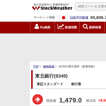
個人投資家向け 株価情報NAVI
65,606.
マーケット情報
日経平均株価
My銘柄
株価指数
銘柄検索
TOP
>
銘柄検索
>
(8349)-開示資料（新着情報）
東北銀行(8349)
東証スタンダード
銀行業
1,479.0
+5.0
現在値
前日比