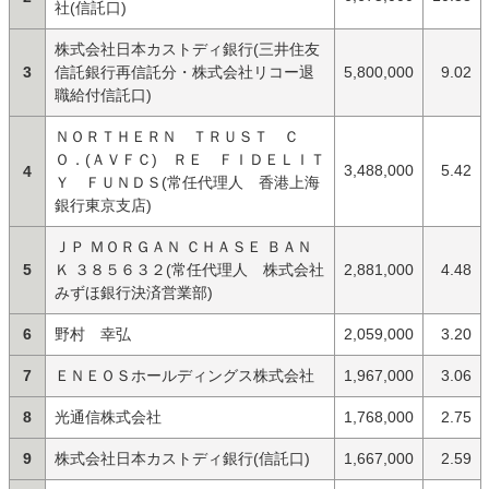
社(信託口)
株式会社日本カストディ銀行(三井住友
3
信託銀行再信託分・株式会社リコー退
5,800,000
9.02
職給付信託口)
ＮＯＲＴＨＥＲＮ ＴＲＵＳＴ Ｃ
Ｏ．(ＡＶＦＣ) ＲＥ ＦＩＤＥＬＩＴ
3,488,000
5.42
4
Ｙ ＦＵＮＤＳ(常任代理人 香港上海
銀行東京支店)
ＪＰ ＭＯＲＧＡＮ ＣＨＡＳＥ ＢＡＮ
5
Ｋ ３８５６３２(常任代理人 株式会社
2,881,000
4.48
みずほ銀行決済営業部)
6
野村 幸弘
2,059,000
3.20
7
ＥＮＥＯＳホールディングス株式会社
1,967,000
3.06
8
光通信株式会社
1,768,000
2.75
9
株式会社日本カストディ銀行(信託口)
1,667,000
2.59