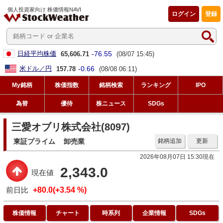
個人投資家向け 株価情報NAVI
ログイン
登録
-76.55
日経平均株価
65,606.71
(08/07 15:45)
-0.66
米ドル／円
157.78
(08/08 06:11)
My銘柄
株価指数
銘柄検索
ランキング
IPO
為替
優待
株ニュース
SDGs
三愛オブリ株式会社(8097)
東証プライム
卸売業
銘柄追加
更新
2026年08月07日 15:30現在
2,343.0
現在値
前日比
+80.0(+3.54 %)
株価情報
チャート
時系列
企業情報
SDGs