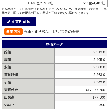
1,140位/4,487社
511位/4,487社
※配当利回り：計算式に予想配当を使用しているため、株式分割・株式併合・単
元変更に関しては配当利回りの数値が正確ではない場合があります。
企業Profile
事業内容
石油・化学製品・LPガス等の販売
株価データ
始値
2,313.0
高値
2,405.0
安値
2,300.0
前日終値
2,263.0
引値
2,343.0
売買代金
417,277,700
出来高
177,100
VWAP
2,356