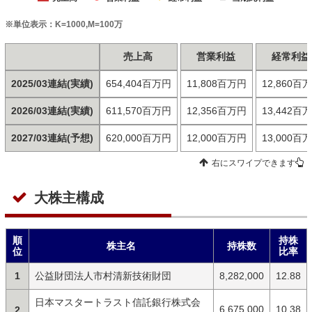
※単位表示：K=1000,M=100万
売上高
営業利益
経常利益
2025/03連結(実績)
654,404百万円
11,808百万円
12,860百
2026/03連結(実績)
611,570百万円
12,356百万円
13,442百
2027/03連結(予想)
620,000百万円
12,000百万円
13,000百
右にスワイプできます
大株主構成
順
持株
株主名
持株数
位
比率
1
公益財団法人市村清新技術財団
8,282,000
12.88
日本マスタートラスト信託銀行株式会
6,675,000
10.38
2