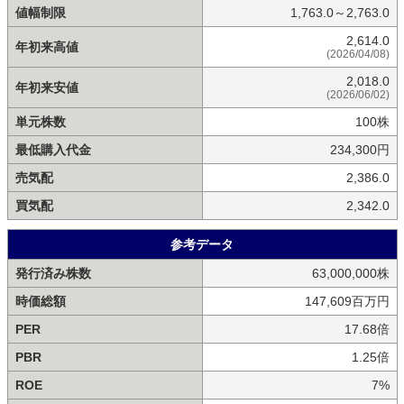
値幅制限
1,763.0～2,763.0
2,614.0
年初来高値
(2026/04/08)
2,018.0
年初来安値
(2026/06/02)
単元株数
100株
最低購入代金
234,300円
売気配
2,386.0
買気配
2,342.0
参考データ
発行済み株数
63,000,000株
時価総額
147,609百万円
PER
17.68倍
PBR
1.25倍
ROE
7%