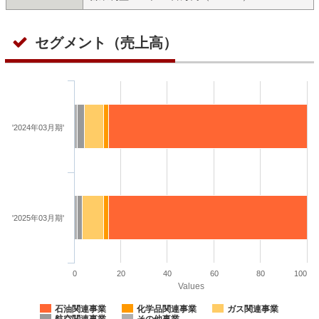
セグメント（売上高）
'2024年03月期'
'2025年03月期'
0
20
40
60
80
100
Values
石油関連事業
化学品関連事業
ガス関連事業