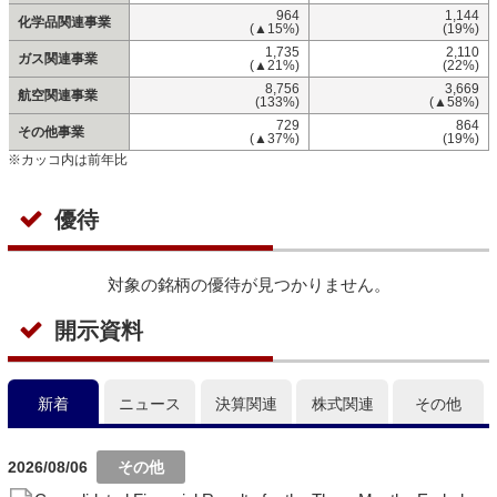
964
1,144
化学品関連事業
(▲15%)
(19%)
1,735
2,110
ガス関連事業
(▲21%)
(22%)
8,756
3,669
航空関連事業
(133%)
(▲58%)
729
864
その他事業
(▲37%)
(19%)
※カッコ内は前年比
優待
対象の銘柄の優待が見つかりません。
開示資料
新着
ニュース
決算関連
株式関連
その他
2026/08/06