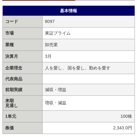
基本情報
コード
8097
市場
東証プライム
業種
卸売業
決算月
3月
企業理念
人を愛し、 国を愛し、勤めを愛す
代表商品
前期実績
減収・増益
来期
増収・減益
見通し
1単元
100株
株価
2,343.0円