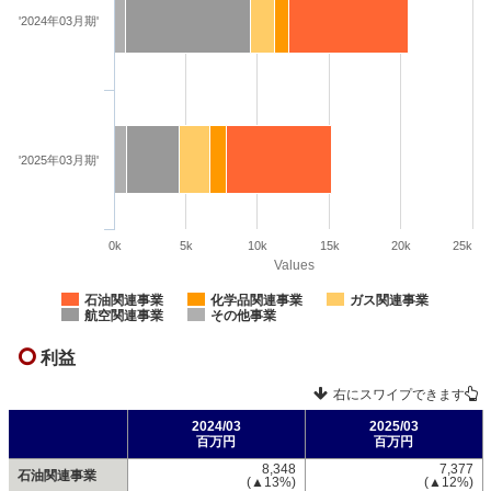
'2024年03月期'
'2025年03月期'
0k
5k
10k
15k
20k
25k
Values
石油関連事業
化学品関連事業
ガス関連事業
航空関連事業
その他事業
利益
右にスワイプできます
2024/03
2025/03
百万円
百万円
8,348
7,377
石油関連事業
(▲13%)
(▲12%)