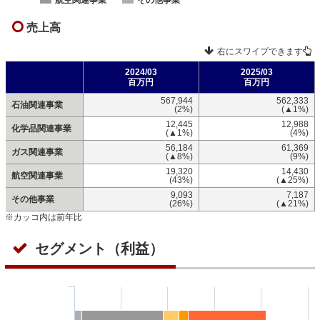
航空関連事業
その他事業
売上高
右にスワイプできます
2024/03
2025/03
百万円
百万円
567,944
562,333
石油関連事業
(2%)
(▲1%)
12,445
12,988
化学品関連事業
(▲1%)
(4%)
56,184
61,369
ガス関連事業
(▲8%)
(9%)
19,320
14,430
航空関連事業
(43%)
(▲25%)
9,093
7,187
その他事業
(26%)
(▲21%)
※カッコ内は前年比
セグメント（利益）