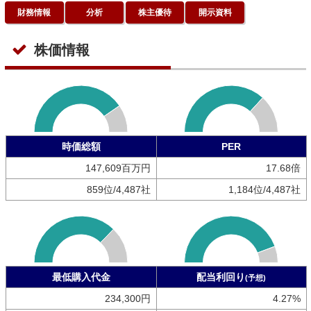
財務情報
分析
株主優待
開示資料
株価情報
時価総額
PER
147,609百万円
17.68倍
859位/4,487社
1,184位/4,487社
最低購入代金
配当利回り
(予想)
234,300円
4.27%