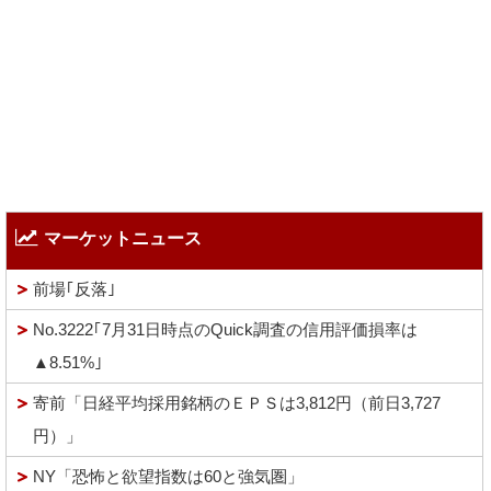
マーケットニュース
前場｢反落｣
No.3222｢7月31日時点のQuick調査の信用評価損率は
▲8.51%｣
寄前「日経平均採用銘柄のＥＰＳは3,812円（前日3,727
円）」
NY「恐怖と欲望指数は60と強気圏」