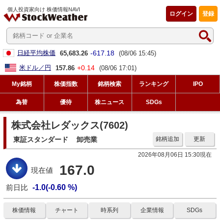
個人投資家向け 株価情報NAVI
ログイン
登録
-617.18
日経平均株価
65,683.26
(08/06 15:45)
+0.14
米ドル／円
157.86
(08/06 17:01)
My銘柄
株価指数
銘柄検索
ランキング
IPO
為替
優待
株ニュース
SDGs
株式会社レダックス(7602)
東証スタンダード
卸売業
銘柄追加
更新
2026年08月06日 15:30現在
167.0
現在値
前日比
-1.0(-0.60 %)
株価情報
チャート
時系列
企業情報
SDGs