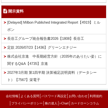
開示資料
[Delayed] Milbon Published Integrated Report【4919】ミル
ボン
長谷工グループ統合報告書2026【1808】長谷工
定款 2026/07/23【1436】グリーンエナジー
株式会社京進 中長期経営方針（2035年のありたい姿）に
関するQ&A【4735】京進
2027年3月期 第1四半期 決算補足説明資料（データシー
ト）【7567】栄電子
│
│
│
│
会社情報
よくある質問
パスワード再設定
お問い合わせ
利用規約
│
│
│
│
プライバシーポリシー
株の達人
i-Chart
カードローンコラム