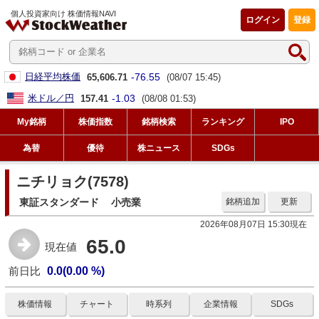
個人投資家向け 株価情報NAVI
ログイン
登録
-76.55
日経平均株価
65,606.71
(08/07 15:45)
-1.03
米ドル／円
157.41
(08/08 01:53)
My銘柄
株価指数
銘柄検索
ランキング
IPO
為替
優待
株ニュース
SDGs
ニチリョク(7578)
東証スタンダード
小売業
銘柄追加
更新
2026年08月07日 15:30現在
65.0
現在値
前日比
0.0(0.00 %)
株価情報
チャート
時系列
企業情報
SDGs