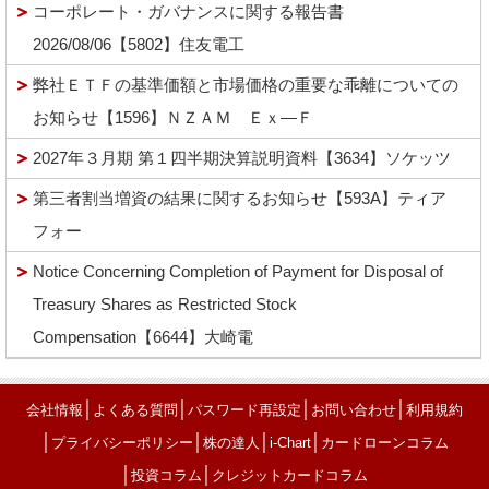
コーポレート・ガバナンスに関する報告書
2026/08/06【5802】住友電工
弊社ＥＴＦの基準価額と市場価格の重要な乖離についての
お知らせ【1596】ＮＺＡＭ Ｅｘ―Ｆ
2027年３月期 第１四半期決算説明資料【3634】ソケッツ
第三者割当増資の結果に関するお知らせ【593A】ティア
フォー
Notice Concerning Completion of Payment for Disposal of
Treasury Shares as Restricted Stock
Compensation【6644】大崎電
│
│
│
│
会社情報
よくある質問
パスワード再設定
お問い合わせ
利用規約
│
│
│
│
プライバシーポリシー
株の達人
i-Chart
カードローンコラム
│
│
投資コラム
クレジットカードコラム