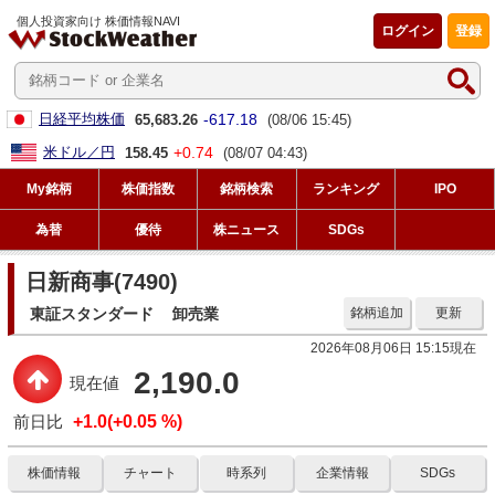
個人投資家向け 株価情報NAVI
ログイン
登録
-617.18
日経平均株価
65,683.26
(08/06 15:45)
+0.74
米ドル／円
158.45
(08/07 04:43)
My銘柄
株価指数
銘柄検索
ランキング
IPO
為替
優待
株ニュース
SDGs
日新商事(7490)
東証スタンダード
卸売業
銘柄追加
更新
2026年08月06日 15:15現在
2,190.0
現在値
前日比
+1.0(+0.05 %)
株価情報
チャート
時系列
企業情報
SDGs