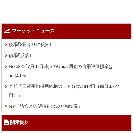
マーケットニュース
後場｢3日ぶりに反落｣
前場｢反落｣
No.3222｢7月31日時点のQuick調査の信用評価損率は
▲8.51%｣
寄前「日経平均採用銘柄のＥＰＳは3,812円（前日3,727
円）」
NY「恐怖と欲望指数は60と強気圏」
開示資料