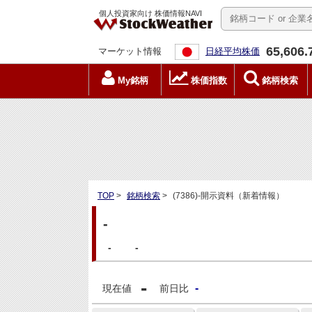
個人投資家向け 株価情報NAVI
65,606.
マーケット情報
日経平均株価
My銘柄
株価指数
銘柄検索
TOP
>
銘柄検索
>
(7386)-開示資料（新着情報）
-
-
-
-
-
現在値
前日比