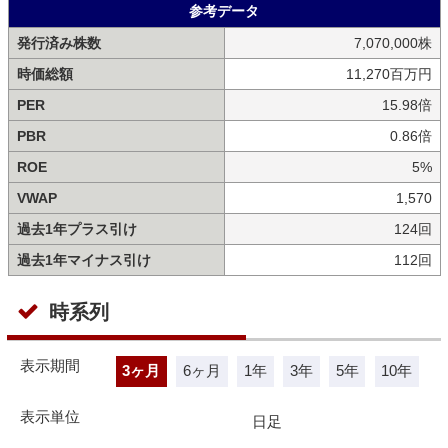
参考データ
発行済み株数
7,070,000株
時価総額
11,270百万円
PER
15.98倍
PBR
0.86倍
ROE
5%
VWAP
1,570
過去1年プラス引け
124回
過去1年マイナス引け
112回
時系列
表示期間
3ヶ月
6ヶ月
1年
3年
5年
10年
表示単位
日足