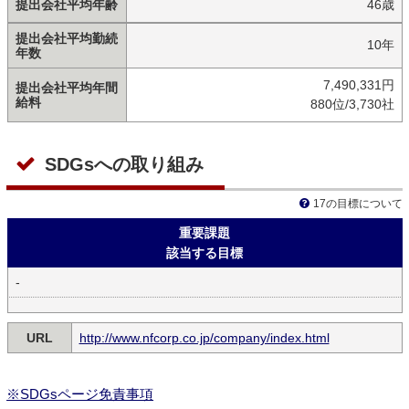
提出会社平均年齢
46歳
提出会社平均勤続
10年
年数
7,490,331円
提出会社平均年間
給料
880位/3,730社
SDGsへの取り組み
17の目標について
重要課題
該当する目標
-
URL
http://www.nfcorp.co.jp/company/index.html
※SDGsページ免責事項