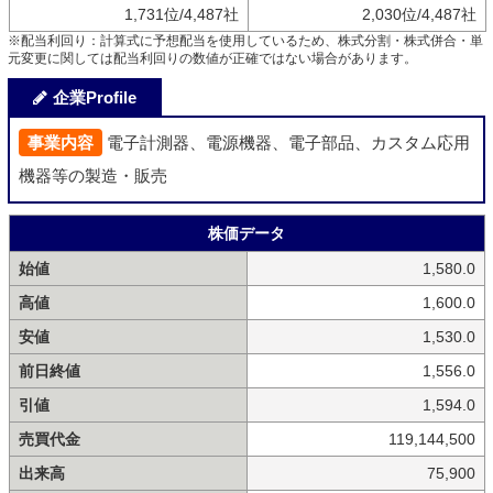
1,731位/4,487社
2,030位/4,487社
※配当利回り：計算式に予想配当を使用しているため、株式分割・株式併合・単
元変更に関しては配当利回りの数値が正確ではない場合があります。
企業Profile
事業内容
電子計測器、電源機器、電子部品、カスタム応用
機器等の製造・販売
株価データ
始値
1,580.0
高値
1,600.0
安値
1,530.0
前日終値
1,556.0
引値
1,594.0
売買代金
119,144,500
出来高
75,900