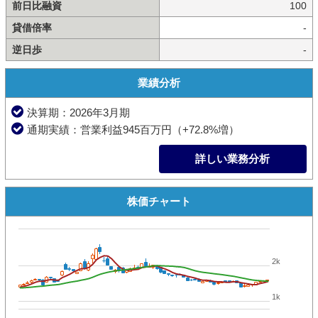
前日比融資
100
貸借倍率
-
逆日歩
-
業績分析
決算期：2026年3月期
通期実績：営業利益945百万円（+72.8%増）
詳しい業務分析
株価チャート
2k
1k