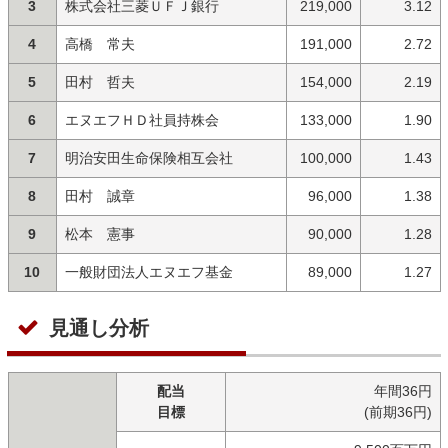
3
株式会社三菱ＵＦＪ銀行
219,000
3.12
4
高橋 常夫
191,000
2.72
5
田村 哲夫
154,000
2.19
6
エヌエフＨＤ社員持株会
133,000
1.90
7
明治安田生命保険相互会社
100,000
1.43
8
田村 誠章
96,000
1.38
9
松本 憲事
90,000
1.28
10
一般財団法人エヌエフ基金
89,000
1.27
見通し分析
配当
年間36円
目標
(前期36円)