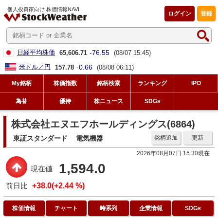
個人投資家向け 株価情報NAVI
ログイン
登録
-76.55
日経平均株価
65,606.71
(08/07 15:45)
-0.66
米ドル／円
157.78
(08/08 06:11)
My銘柄
株価指数
銘柄検索
ランキング
IPO
為替
優待
株ニュース
SDGs
株式会社エヌエフホールディングス(6864)
東証スタンダード
電気機器
銘柄追加
更新
2026年08月07日 15:30現在
1,594.0
現在値
前日比
+38.0(+2.44 %)
株価情報
チャート
時系列
企業情報
SDGs