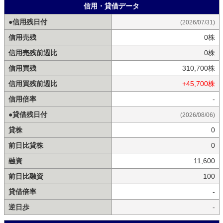
信用・貸借データ
●信用残日付
(2026/07/31)
信用売残
0株
信用売残前週比
0株
信用買残
310,700株
信用買残前週比
+45,700株
信用倍率
-
●貸借残日付
(2026/08/06)
貸株
0
前日比貸株
0
融資
11,600
前日比融資
100
貸借倍率
-
逆日歩
-