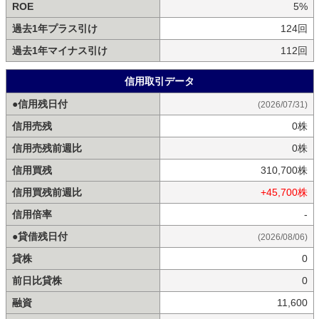
ROE
5%
過去1年プラス引け
124回
過去1年マイナス引け
112回
信用取引データ
●信用残日付
(2026/07/31)
信用売残
0株
信用売残前週比
0株
信用買残
310,700株
信用買残前週比
+45,700株
信用倍率
-
●貸借残日付
(2026/08/06)
貸株
0
前日比貸株
0
融資
11,600