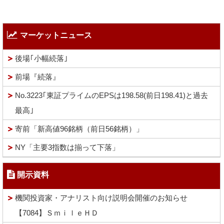
マーケットニュース
後場｢小幅続落｣
前場『続落』
No.3223｢東証プライムのEPSは198.58(前日198.41)と過去
最高｣
寄前「新高値96銘柄（前日56銘柄）」
NY「主要3指数は揃って下落」
開示資料
機関投資家・アナリスト向け説明会開催のお知らせ
【7084】ＳｍｉｌｅＨＤ