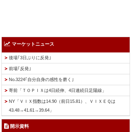
マーケットニュース
後場｢3日ぶりに反発｣
前場｢反発｣
No.3224｢自分自身の感性を磨く｣
寄前「ＴＯＰＩＸは4日続伸、4日連続日足陽線」
NY「ＶＩＸ指数は14.90（前日15.81）、ＶＩＸＥＱは
43.48→41.61→39.64」
開示資料