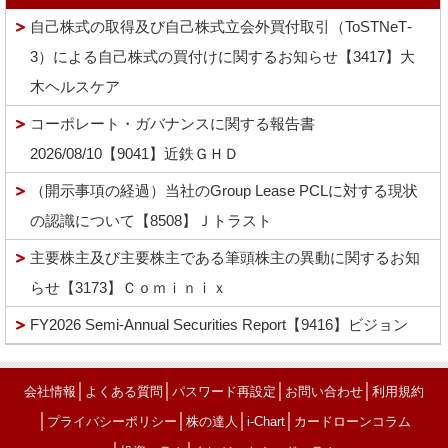
自己株式の取得及び自己株式立会外買付取引（ToSTNeT‐
3）による自己株式の買付けに関するお知らせ【3417】大
木ヘルスケア
コーポレート・ガバナンスに関する報告書
2026/08/10【9041】近鉄ＧＨＤ
（開示事項の経過）当社のGroup Lease PCLに対する現状
の認識について【8508】Ｊトラスト
主要株主及び主要株主である筆頭株主の異動に関するお知
らせ【3173】Ｃｏｍｉｎｉｘ
FY2026 Semi-Annual Securities Report【9416】ビジョン
│
│
│
│
会社情報
よくある質問
パスワード再設定
お問い合わせ
利用規約
│
│
│
│
プライバシーポリシー
株の達人
i-Chart
カードローンコラム