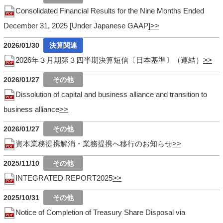
Consolidated Financial Results for the Nine Months Ended
December 31, 2025 [Under Japanese GAAP]
2026/01/30
2026年３月期第３四半期決算短信〔日本基準〕（連結）
2026/01/27
Dissolution of capital and business alliance and transition to
business alliance
2026/01/27
資本業務提携解消・業務提携へ移行のお知らせ
2025/11/10
INTEGRATED REPORT2025
2025/10/31
Notice of Completion of Treasury Share Disposal via