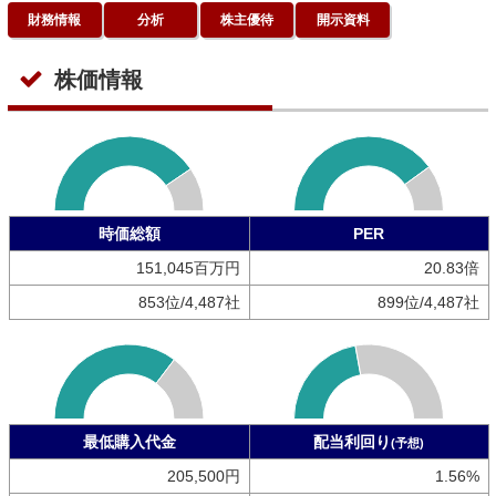
財務情報
分析
株主優待
開示資料
株価情報
時価総額
PER
151,045百万円
20.83倍
853位/4,487社
899位/4,487社
最低購入代金
配当利回り
(予想)
205,500円
1.56%