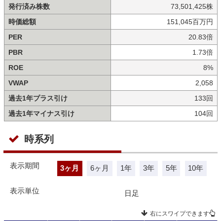
発行済み株数
73,501,425株
時価総額
151,045百万円
PER
20.83倍
PBR
1.73倍
ROE
8%
VWAP
2,058
過去1年プラス引け
133回
過去1年マイナス引け
104回
時系列
表示期間
3ヶ月
6ヶ月
1年
3年
5年
10年
表示単位
日足
右にスワイプできます