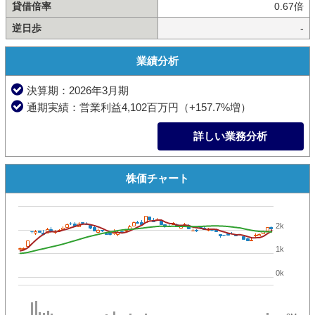
貸借倍率
0.67倍
逆日歩
-
業績分析
決算期：2026年3月期
通期実績：営業利益4,102百万円（+157.7%増）
詳しい業務分析
株価チャート
2k
1k
0k