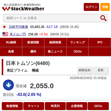
個人投資家向け 株価情報NAVI
ログイン
登録
-617.18
日経平均株価
65,683.26
(08/06 15:45)
+0.56
米ドル／円
158.28
(08/06 23:51)
My銘柄
株価指数
銘柄検索
ランキング
IPO
為替
優待
株ニュース
SDGs
日本トムソン(6480)
東証プライム
機械
銘柄追加
更新
2026年08月06日 15:30現在
2,055.0
現在値
前日比
-43.0(-2.05 %)
株価情報
チャート
時系列
企業情報
SDGs