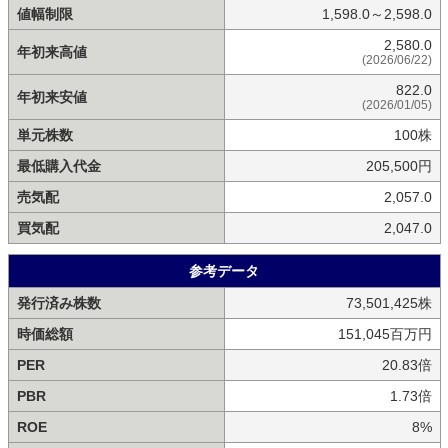
値幅制限
1,598.0～2,598.0
2,580.0
年初来高値
(2026/06/22)
822.0
年初来安値
(2026/01/05)
単元株数
100株
最低購入代金
205,500円
売気配
2,057.0
買気配
2,047.0
参考データ
発行済み株数
73,501,425株
時価総額
151,045百万円
PER
20.83倍
PBR
1.73倍
ROE
8%