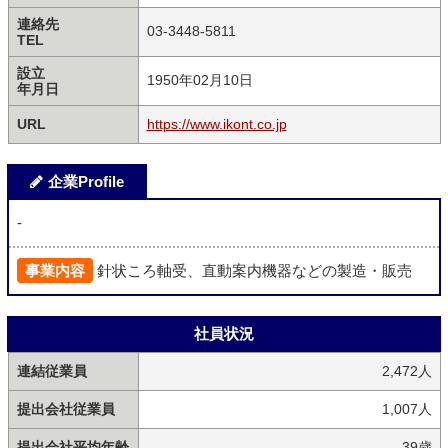
連絡先
03-3448-5811
TEL
設立
1950年02月10日
年月日
URL
https://www.ikont.co.jp
企業Profile
-
事業内容
針状ころ軸受、直動案内機器などの製造・販売
社員状況
連結従業員
2,472人
提出会社従業員
1,007人
提出会社平均年齢
39歳