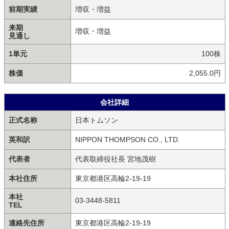
前期実績
増収・増益
来期
増収・増益
見通し
1単元
100株
株価
2,055.0円
会社詳細
正式名称
日本トムソン
英和訳
NIPPON THOMPSON CO., LTD.
代表者
代表取締役社長 宮地茂樹
本社住所
東京都港区高輪2-19-19
本社
03-3448-5811
TEL
連絡先住所
東京都港区高輪2-19-19