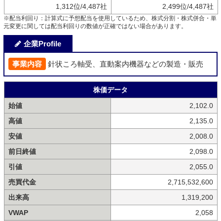
1,312位/4,487社
2,499位/4,487社
※配当利回り：計算式に予想配当を使用しているため、株式分割・株式併合・単
元変更に関しては配当利回りの数値が正確ではない場合があります。
企業Profile
事業内容
針状ころ軸受、直動案内機器などの製造・販売
株価データ
始値
2,102.0
高値
2,135.0
安値
2,008.0
前日終値
2,098.0
引値
2,055.0
売買代金
2,715,532,600
出来高
1,319,200
VWAP
2,058