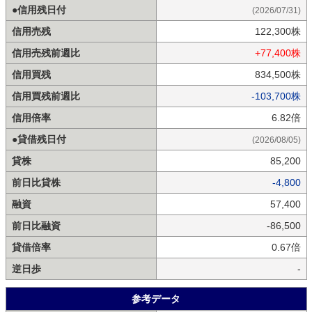
●信用残日付
(2026/07/31)
信用売残
122,300株
信用売残前週比
+77,400株
信用買残
834,500株
信用買残前週比
-103,700株
信用倍率
6.82倍
●貸借残日付
(2026/08/05)
貸株
85,200
前日比貸株
-4,800
融資
57,400
前日比融資
-86,500
貸借倍率
0.67倍
逆日歩
-
参考データ