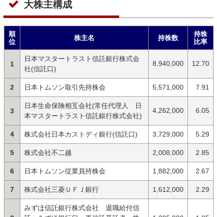
大株主構成
順
持株
株主名
持株数
位
比率
日本マスタートラスト信託銀行株式会
8,940,000
12.70
1
社(信託口)
2
日本トムソン取引先持株会
5,571,000
7.91
日本生命保険相互会社(常任代理人 日
4,262,000
6.05
3
本マスタートラスト信託銀行株式会社)
4
株式会社日本カストディ銀行(信託口)
3,729,000
5.29
5
株式会社不二越
2,008,000
2.85
6
日本トムソン従業員持株会
1,882,000
2.67
7
株式会社三菱ＵＦＪ銀行
1,612,000
2.29
みずほ信託銀行株式会社 退職給付信