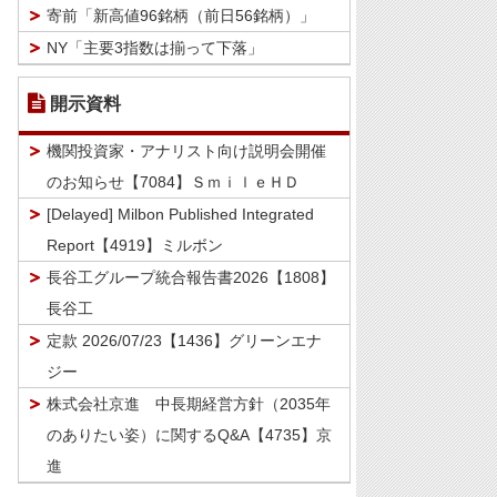
寄前「新高値96銘柄（前日56銘柄）」
NY「主要3指数は揃って下落」
開示資料
機関投資家・アナリスト向け説明会開催
のお知らせ【7084】ＳｍｉｌｅＨＤ
[Delayed] Milbon Published Integrated
Report【4919】ミルボン
長谷工グループ統合報告書2026【1808】
長谷工
定款 2026/07/23【1436】グリーンエナ
ジー
株式会社京進 中長期経営方針（2035年
のありたい姿）に関するQ&A【4735】京
進