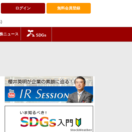
ログイン
無料会員
登録
1)
株ニュース
SDGs