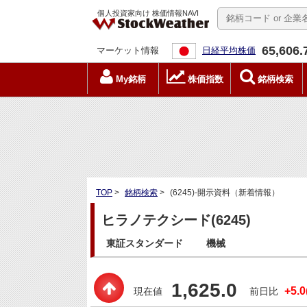
個人投資家向け 株価情報NAVI
65,606.
マーケット情報
日経平均株価
My銘柄
株価指数
銘柄検索
TOP
>
銘柄検索
>
(6245)-開示資料（新着情報）
ヒラノテクシード(6245)
東証スタンダード
機械
1,625.0
+5.0
現在値
前日比