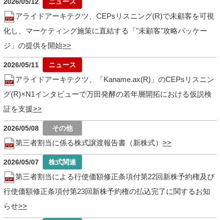
2026/05/12
アライドアーキテクツ、CEPsリスニング(R)で未顧客を可視
化し、マーケティング施策に直結する「"未顧客"攻略パッケー
ジ」の提供を開始
2026/05/11
アライドアーキテクツ、「Kaname.ax(R)」のCEPsリスニン
グ(R)×N1インタビューで万田発酵の若年層開拓における仮説検
証を支援
2026/05/08
第三者割当に係る株式譲渡報告書（新株式）
2026/05/07
第三者割当による行使価額修正条項付第22回新株予約権及び
行使価額修正条項付第23回新株予約権の払込完了に関するお知
らせ