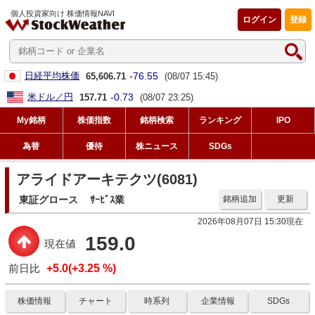
個人投資家向け 株価情報NAVI
ログイン
登録
-76.55
日経平均株価
65,606.71
(08/07 15:45)
-0.73
米ドル／円
157.71
(08/07 23:25)
My銘柄
株価指数
銘柄検索
ランキング
IPO
為替
優待
株ニュース
SDGs
アライドアーキテクツ(6081)
東証グロース
ｻｰﾋﾞｽ業
銘柄追加
更新
2026年08月07日 15:30現在
159.0
現在値
前日比
+5.0(+3.25 %)
株価情報
チャート
時系列
企業情報
SDGs