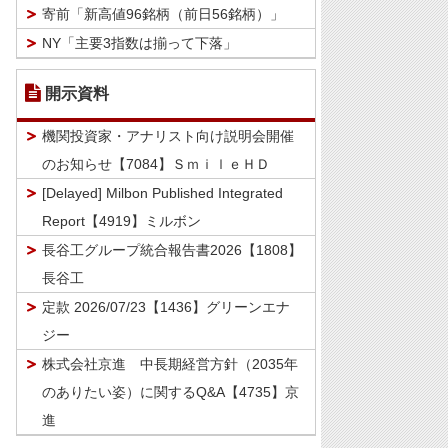
寄前「新高値96銘柄（前日56銘柄）」
NY「主要3指数は揃って下落」
開示資料
機関投資家・アナリスト向け説明会開催
のお知らせ【7084】ＳｍｉｌｅＨＤ
[Delayed] Milbon Published Integrated
Report【4919】ミルボン
長谷工グループ統合報告書2026【1808】
長谷工
定款 2026/07/23【1436】グリーンエナ
ジー
株式会社京進 中長期経営方針（2035年
のありたい姿）に関するQ&A【4735】京
進