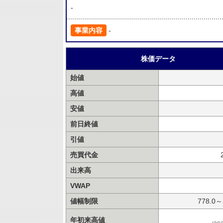
-
事業内容
-
株価データ
始値
高値
安値
前日終値
引値
売買代金
出来高
VWAP
値幅制限
778.0～
年初来高値