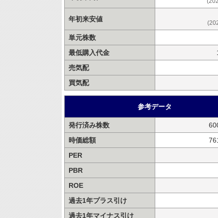
(20
年初来安値
(20
単元株数
最低購入代金
売気配
買気配
参考データ
発行済み株数
60
時価総額
7
PER
PBR
ROE
過去1年プラス引け
過去1年マイナス引け