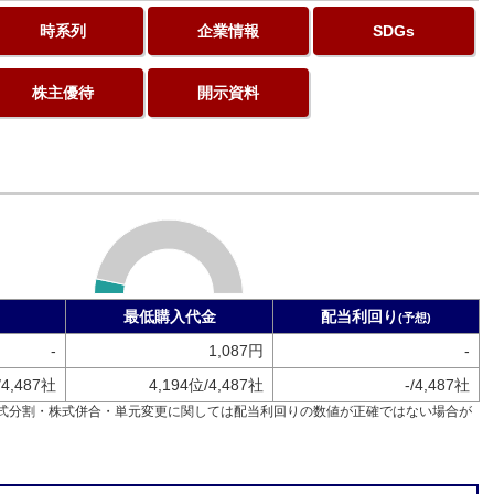
時系列
企業情報
SDGs
株主優待
開示資料
最低購入代金
配当利回り
(予想)
-
1,087円
-
/4,487社
4,194位/4,487社
-/4,487社
式分割・株式併合・単元変更に関しては配当利回りの数値が正確ではない場合が