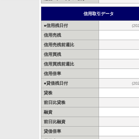
信用取引データ
●信用残日付
(20
信用売残
信用売残前週比
信用買残
信用買残前週比
信用倍率
●貸借残日付
(20
貸株
前日比貸株
融資
前日比融資
貸借倍率