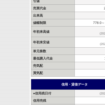
引値
売買代金
出来高
値幅制限
778.0～
年初来高値
(20
年初来安値
(20
単元株数
最低購入代金
売気配
買気配
信用・貸借データ
●信用残日付
(20
信用売残