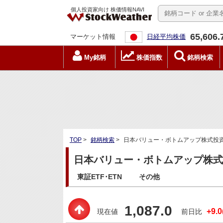
個人投資家向け 株価情報NAVI
65,606.
マーケット情報
日経平均株価
My銘柄
株価指数
銘柄検索
TOP
>
銘柄検索
>
日本バリュー・ボトムアップ株式投資戦
日本バリュー・ボトムアップ株式投
東証ETF･ETN
その他
1,087.0
+9.0
現在値
前日比