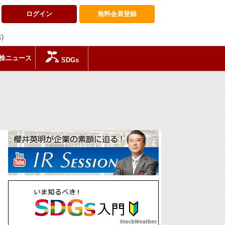
ログイン
無料会員
登録
1)
株ニュース
SDGs