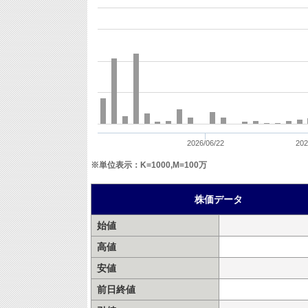
2026/06/22
202
※単位表示：K=1000,M=100万
株価データ
始値
高値
安値
前日終値