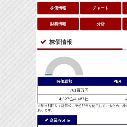
株価情報
チャート
財務情報
分析
株価情報
時価総額
PER
761百万円
4,327位/4,487社
-
※配当利回り：計算式に予想配当を使用しているため、株
あります。
企業Profile