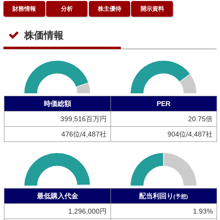
財務情報
分析
株主優待
開示資料
株価情報
時価総額
PER
399,516百万円
20.75倍
476位/4,487社
904位/4,487社
最低購入代金
配当利回り
(予想)
1,296,000円
1.93%