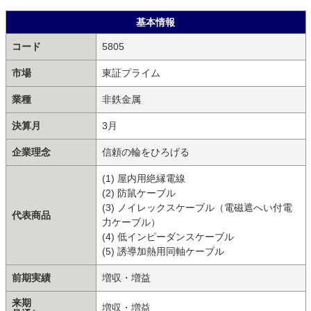
基本情報
コード
5805
市場
東証プライム
業種
非鉄金属
決算月
3月
企業理念
信頼の輪をひろげる
(1) 屋内用絶縁電線
(2) 防鼠ケーブル
(3) ノイレックスケーブル（電磁遮へい付電
代表商品
力ケーブル）
(4) 低インピーダンスケーブル
(5) 誘導加熱用同軸ケーブル
前期実績
増収・増益
来期
増収・増益