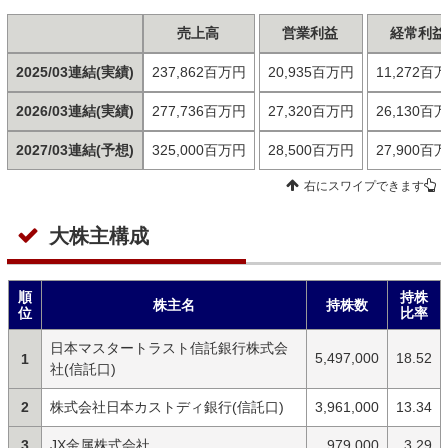
売上高
営業利益
経常利益
2025/03連結(実績)
237,862百万円
20,935百万円
11,272百
2026/03連結(実績)
277,736百万円
27,320百万円
26,130百
2027/03連結(予想)
325,000百万円
28,500百万円
27,900百
右にスワイプできます
大株主構成
順
持株
株主名
持株数
位
比率
日本マスタートラスト信託銀行株式会
5,497,000
18.52
1
社(信託口)
2
株式会社日本カストディ銀行(信託口)
3,961,000
13.34
3
JX金属株式会社
979,000
3.29