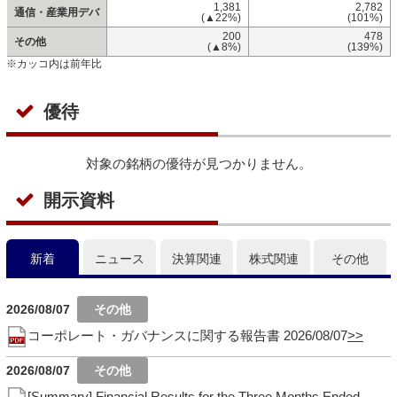
1,381
2,782
通信・産業用デバ
(▲22%)
(101%)
200
478
その他
(▲8%)
(139%)
※カッコ内は前年比
優待
対象の銘柄の優待が見つかりません。
開示資料
新着
ニュース
決算関連
株式関連
その他
2026/08/07
コーポレート・ガバナンスに関する報告書 2026/08/07
2026/08/07
[Summary] Financial Results for the Three Months Ended