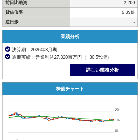
前日比融資
2,200
貸借倍率
5.39倍
逆日歩
-
業績分析
決算期：2026年3月期
通期実績：営業利益27,320百万円（+30.5%増）
詳しい業務分析
株価チャート
20k
10k
0k