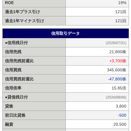
ROE
19%
過去1年プラス引け
121回
過去1年マイナス引け
121回
信用取引データ
●信用残日付
(2026/07/31)
信用売残
21,800株
信用売残前週比
+3,700株
信用買残
345,600株
信用買残前週比
-47,800株
信用倍率
15.85倍
●貸借残日付
(2026/08/06)
貸株
3,800
前日比貸株
-500
融資
20,500