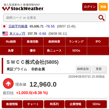
個人投資家向け 株価情報NAVI
ログイン
登録
-76.55
日経平均株価
65,606.71
(08/07 15:45)
-0.66
米ドル／円
157.78
(08/08 06:11)
My銘柄
株価指数
銘柄検索
ランキング
IPO
為替
優待
株ニュース
SDGs
ＳＷＣＣ株式会社(5805)
東証プライム
非鉄金属
銘柄追加
更新
2026年08月07日 15:30現在
12,960.0
現在値
前日比
+1,000.0(+8.36 %)
株価情報
チャート
時系列
企業情報
SDGs