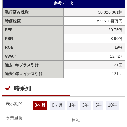
参考データ
発行済み株数
30,826,861株
時価総額
399,516百万円
PER
20.75倍
PBR
3.90倍
ROE
19%
VWAP
12,427
過去1年プラス引け
121回
過去1年マイナス引け
121回
時系列
表示期間
3ヶ月
6ヶ月
1年
3年
5年
10年
表示単位
日足