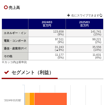
売上高
右にスワイプできます
2024/03
2025/03
百万円
百万円
123,658
141,741
エネルギー・イン
(9%)
(15%)
97,511
99,221
電装・コンポーネ
(9%)
(2%)
31,243
35,556
通信・産業用デバ
(▲8%)
(14%)
11,177
11,631
その他
(5%)
(4%)
※カッコ内は前年比
セグメント（利益）
'2024年03月期'