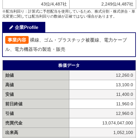
43位/4,487社
2,249位/4,487社
※配当利回り：計算式に予想配当を使用しているため、株式分割・株式併合・単
元変更に関しては配当利回りの数値が正確ではない場合があります。
企業Profile
事業内容
裸線、ゴム・プラスチック被覆線、電力ケーブ
ル、電力機器等の製造・販売
株価データ
始値
12,260.0
高値
13,100.0
安値
11,400.0
前日終値
11,960.0
引値
12,960.0
売買代金
13,074,047,000
出来高
1,052,100