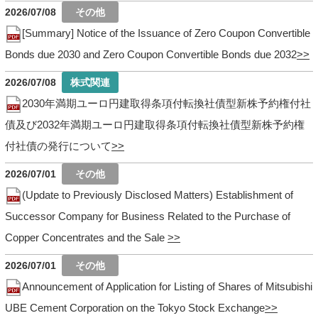
2026/07/08
[Summary] Notice of the Issuance of Zero Coupon Convertible
Bonds due 2030 and Zero Coupon Convertible Bonds due 2032
2026/07/08
2030年満期ユーロ円建取得条項付転換社債型新株予約権付社
債及び2032年満期ユーロ円建取得条項付転換社債型新株予約権
付社債の発行について
2026/07/01
(Update to Previously Disclosed Matters) Establishment of
Successor Company for Business Related to the Purchase of
Copper Concentrates and the Sale
2026/07/01
Announcement of Application for Listing of Shares of Mitsubishi
UBE Cement Corporation on the Tokyo Stock Exchange