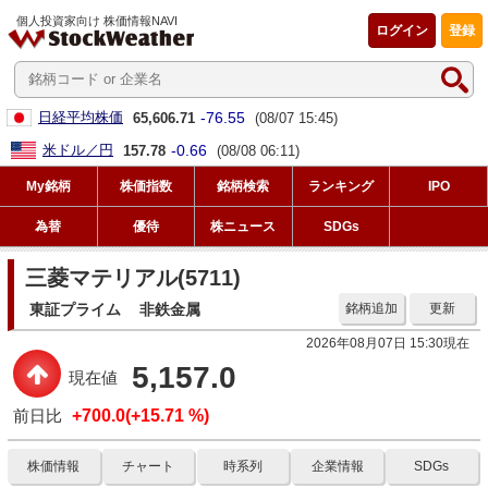
個人投資家向け 株価情報NAVI
ログイン
登録
-76.55
日経平均株価
65,606.71
(08/07 15:45)
-0.66
米ドル／円
157.78
(08/08 06:11)
My銘柄
株価指数
銘柄検索
ランキング
IPO
為替
優待
株ニュース
SDGs
三菱マテリアル(5711)
東証プライム
非鉄金属
銘柄追加
更新
2026年08月07日 15:30現在
5,157.0
現在値
前日比
+700.0(+15.71 %)
株価情報
チャート
時系列
企業情報
SDGs