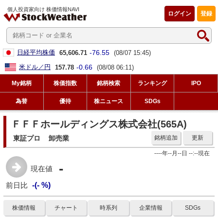
個人投資家向け 株価情報NAVI
ログイン
登録
-76.55
日経平均株価
65,606.71
(08/07 15:45)
-0.66
米ドル／円
157.78
(08/08 06:11)
My銘柄
株価指数
銘柄検索
ランキング
IPO
為替
優待
株ニュース
SDGs
ＦＦＦホールディングス株式会社(565A)
東証プロ
卸売業
銘柄追加
更新
----年--月--日 --:--現在
-
現在値
前日比
-(- %)
株価情報
チャート
時系列
企業情報
SDGs