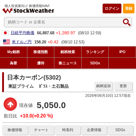
個人投資家向け 株価情報NAVI
ログイン
登録
+1,280.97
日経平均株価
66,887.68
(08/10 12:59)
+0.42
米ドル／円
158.20
(08/10 12:53)
My銘柄
株価指数
銘柄検索
ランキング
IPO
為替
優待
株ニュース
SDGs
日本カーボン(5302)
東証プライム
ｶﾞﾗｽ・土石製品
銘柄追加
更新
2026年08月10日 12:57現在
5,050.0
現在値
前日比
+10.0(+0.20 %)
株価情報
チャート
時系列
企業情報
SDGs