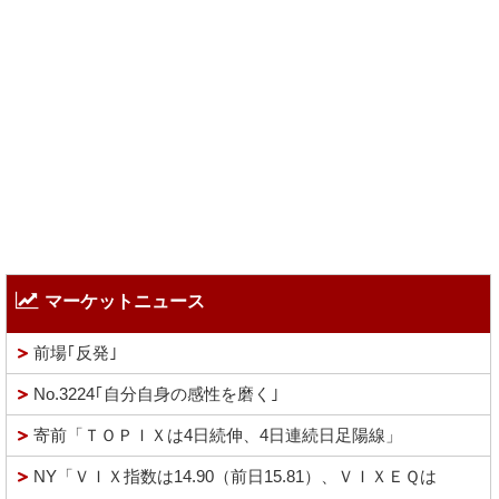
マーケットニュース
前場｢反発｣
No.3224｢自分自身の感性を磨く｣
寄前「ＴＯＰＩＸは4日続伸、4日連続日足陽線」
NY「ＶＩＸ指数は14.90（前日15.81）、ＶＩＸＥＱは