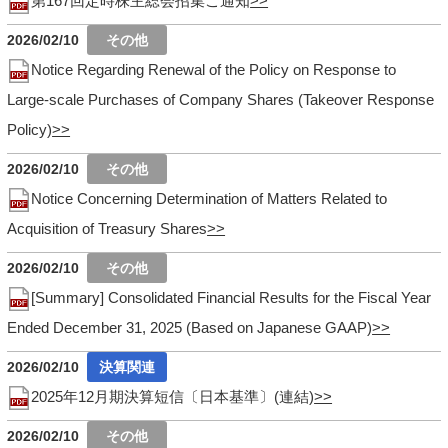
第167回定時株主総会招集ご通知
2026/02/10
Notice Regarding Renewal of the Policy on Response to
Large-scale Purchases of Company Shares (Takeover Response
Policy)
2026/02/10
Notice Concerning Determination of Matters Related to
Acquisition of Treasury Shares
2026/02/10
[Summary] Consolidated Financial Results for the Fiscal Year
Ended December 31, 2025 (Based on Japanese GAAP)
2026/02/10
2025年12月期決算短信〔日本基準〕(連結)
2026/02/10