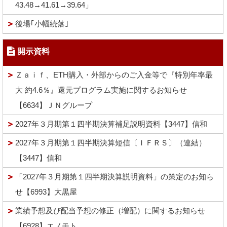
43.48→41.61→39.64」
後場｢小幅続落｣
開示資料
Ｚａｉｆ、ETH購入・外部からのご入金等で『特別年率最
大 約4.6％』還元プログラム実施に関するお知らせ
【6634】ＪＮグループ
2027年３月期第１四半期決算補足説明資料【3447】信和
2027年３月期第１四半期決算短信〔ＩＦＲＳ〕（連結）
【3447】信和
「2027年３月期第１四半期決算説明資料」の策定のお知ら
せ【6993】大黒屋
業績予想及び配当予想の修正（増配）に関するお知らせ
【6928】エノモト