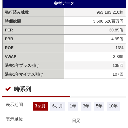
参考データ
発行済み株数
953,183,210株
時価総額
3,688,526百万円
PER
30.85倍
PBR
4.95倍
ROE
16%
VWAP
3,889
過去1年プラス引け
135回
過去1年マイナス引け
107回
時系列
表示期間
3ヶ月
6ヶ月
1年
3年
5年
10年
表示単位
日足