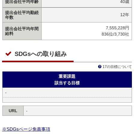
提出会社平均年齢
40歳
提出会社平均勤続
12年
年数
7,555,228円
提出会社平均年間
給料
836位/3,730社
SDGsへの取り組み
17の目標について
重要課題
該当する目標
-
URL
-
※SDGsページ免責事項