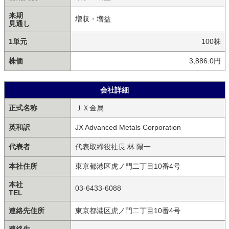
来期
増収・増益
見通し
1単元
100株
株価
3,886.0円
会社詳細
正式名称
ＪＸ金属
英和訳
JX Advanced Metals Corporation
代表者
代表取締役社長 林 陽一
本社住所
東京都港区虎ノ門二丁目10番4号
本社
03‐6433‐6088
TEL
連絡先住所
東京都港区虎ノ門二丁目10番4号