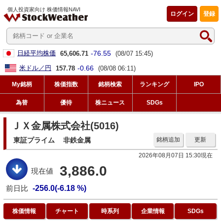
個人投資家向け 株価情報NAVI
ログイン
登録
-76.55
日経平均株価
65,606.71
(08/07 15:45)
-0.66
米ドル／円
157.78
(08/08 06:11)
My銘柄
株価指数
銘柄検索
ランキング
IPO
為替
優待
株ニュース
SDGs
ＪＸ金属株式会社(5016)
東証プライム
非鉄金属
銘柄追加
更新
2026年08月07日 15:30現在
3,886.0
現在値
前日比
-256.0(-6.18 %)
株価情報
チャート
時系列
企業情報
SDGs