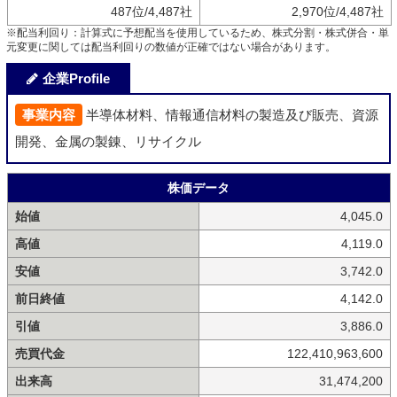
487位/4,487社
2,970位/4,487社
※配当利回り：計算式に予想配当を使用しているため、株式分割・株式併合・単
元変更に関しては配当利回りの数値が正確ではない場合があります。
企業Profile
事業内容
半導体材料、情報通信材料の製造及び販売、資源
開発、金属の製錬、リサイクル
株価データ
始値
4,045.0
高値
4,119.0
安値
3,742.0
前日終値
4,142.0
引値
3,886.0
売買代金
122,410,963,600
出来高
31,474,200