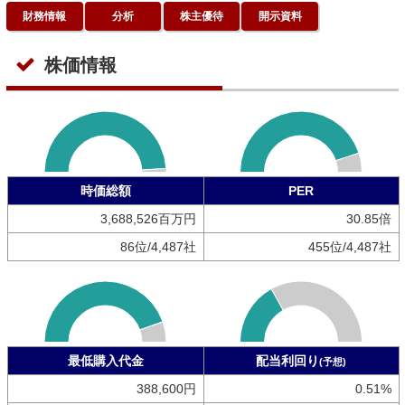
財務情報
分析
株主優待
開示資料
株価情報
時価総額
PER
3,688,526百万円
30.85倍
86位/4,487社
455位/4,487社
最低購入代金
配当利回り
(予想)
388,600円
0.51%