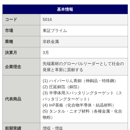
基本情報
コード
5016
市場
東証プライム
業種
非鉄金属
決算月
3月
先端素材のグローバルリーダーとして社会の
企業理念
発展と革新に貢献する
(1) ハイパーりん青銅（伸銅品・特殊鋼）
(2) 圧延銅箔（銅箔）
(3) 半導体用スパッタリングターゲット（ス
代表商品
パッタリングターゲット）
(4) InP基板（化合物半導体・結晶材料）
(5) タンタル・ニオブ材料（各種金属・化合
物粉）
前期実績
増収・増益