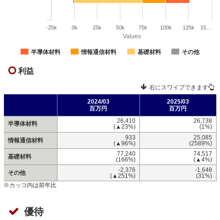
-25k
0k
25k
50k
75k
100k
125k
15…
Values
半導体材料
情報通信材料
基礎材料
その他
利益
右にスワイプできます
2024/03
2025/03
百万円
百万円
26,410
26,738
半導体材料
(▲23%)
(1%)
933
25,085
情報通信材料
(▲96%)
(2589%)
77,240
74,517
基礎材料
(166%)
(▲4%)
-2,376
-1,648
その他
(▲251%)
(31%)
※カッコ内は前年比
優待