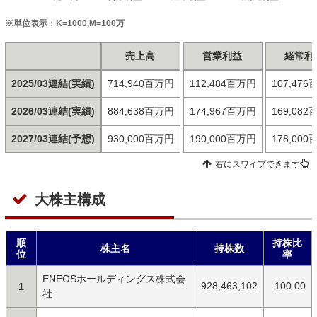
※単位表示：K=1000,M=100万
売上高
営業利益
経常利
2025/03連結(実績)
714,940百万円
112,484百万円
107,47
2026/03連結(実績)
884,638百万円
174,967百万円
169,08
2027/03連結(予想)
930,000百万円
190,000百万円
178,00
右にスワイプできます
大株主構成
順
持株比
株主名
持株数
位
率
ENEOSホールディングス株式会
928,463,102
100.00
1
社