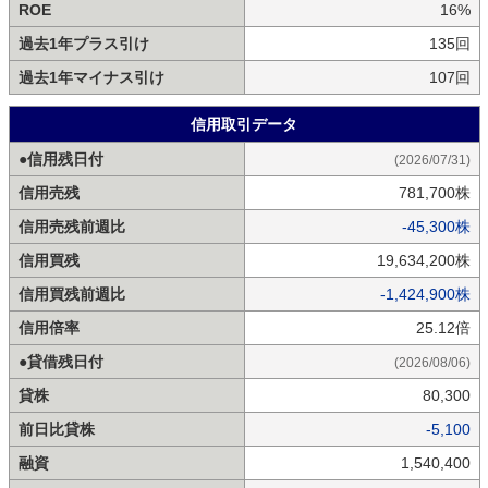
ROE
16%
過去1年プラス引け
135回
過去1年マイナス引け
107回
信用取引データ
●信用残日付
(2026/07/31)
信用売残
781,700株
信用売残前週比
-45,300株
信用買残
19,634,200株
信用買残前週比
-1,424,900株
信用倍率
25.12倍
●貸借残日付
(2026/08/06)
貸株
80,300
前日比貸株
-5,100
融資
1,540,400