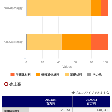
'2024年03月期'
'2025年03月期'
0
20
40
60
80
100
Values
半導体材料
情報通信材料
基礎材料
その他
売上高
右にスワイプできます
2024/03
2025/03
百万円
百万円
123,151
148,041
半導体材料