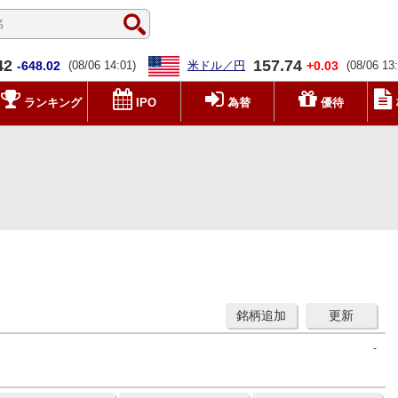
42
157.74
-648.02
(08/06 14:01)
米ドル／円
+0.03
(08/06 13
ランキング
IPO
為替
優待
銘柄追加
更新
-