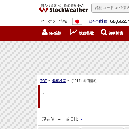
個人投資家向け 株価情報NAVI
65,652.
マーケット情報
日経平均株価
My銘柄
株価指数
銘柄検索
TOP
>
銘柄検索
>
(4917)-株価情報
-
-
-
-
-
現在値
前日比