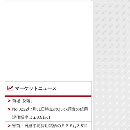
マーケットニュース
前場｢反落｣
No.3222｢7月31日時点のQuick調査の信用
評価損率は▲8.51%｣
寄前「日経平均採用銘柄のＥＰＳは3,812