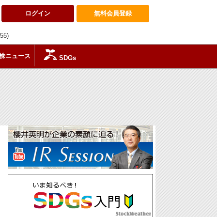
ログイン
無料会員
登録
:55)
株ニュース
SDGs