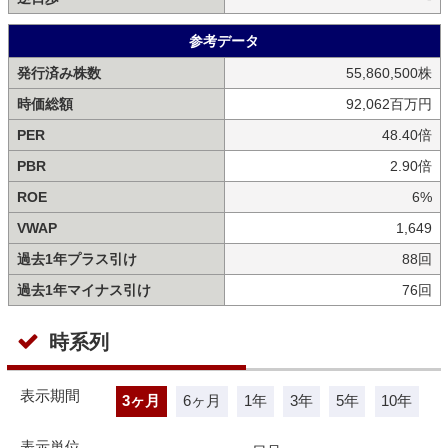
参考データ
発行済み株数
55,860,500株
時価総額
92,062百万円
PER
48.40倍
PBR
2.90倍
ROE
6%
VWAP
1,649
過去1年プラス引け
88回
過去1年マイナス引け
76回
時系列
表示期間
3ヶ月
6ヶ月
1年
3年
5年
10年
表示単位