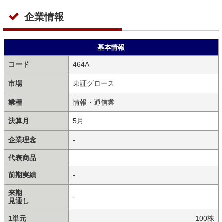
企業情報
基本情報
コード
464A
市場
東証グロース
業種
情報・通信業
決算月
5月
企業理念
-
代表商品
前期実績
-
来期
-
見通し
1単元
100株