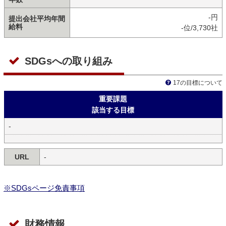
-円
提出会社平均年間
給料
-位/3,730社
SDGsへの取り組み
17の目標について
重要課題
該当する目標
-
URL
-
※SDGsページ免責事項
財務情報