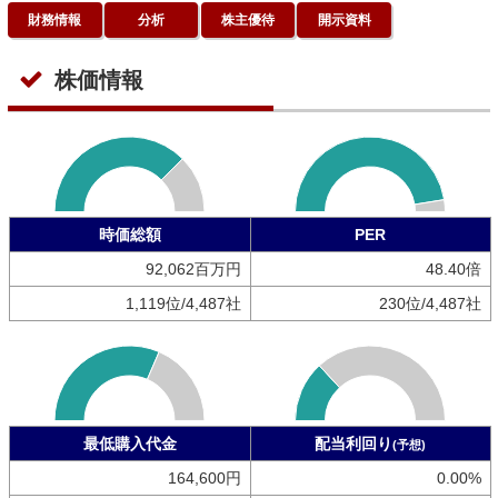
財務情報
分析
株主優待
開示資料
株価情報
時価総額
PER
92,062百万円
48.40倍
1,119位/4,487社
230位/4,487社
最低購入代金
配当利回り
(予想)
164,600円
0.00%