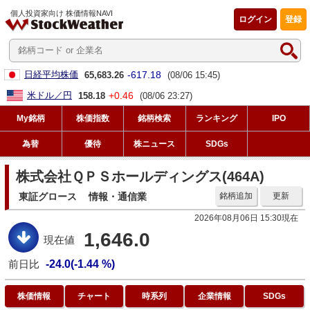
個人投資家向け 株価情報NAVI
ログイン
登録
-617.18
日経平均株価
65,683.26
(08/06 15:45)
+0.46
米ドル／円
158.18
(08/06 23:27)
My銘柄
株価指数
銘柄検索
ランキング
IPO
為替
優待
株ニュース
SDGs
株式会社ＱＰＳホールディングス(464A)
東証グロース
情報・通信業
銘柄追加
更新
2026年08月06日 15:30現在
1,646.0
現在値
前日比
-24.0(-1.44 %)
株価情報
チャート
時系列
企業情報
SDGs