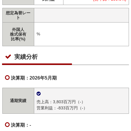
想定為替レー
ト
外国人
%
株式保有
比率(%)
実績分析
決算期：2026年5月期
通期実績
売上高：3,803百万円（-）
営業利益：-833百万円（-）
決算期：-