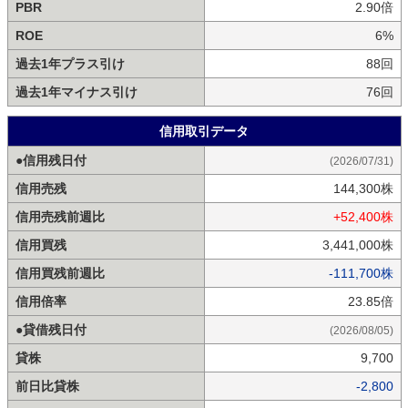
PBR
2.90倍
ROE
6%
過去1年プラス引け
88回
過去1年マイナス引け
76回
信用取引データ
●信用残日付
(2026/07/31)
信用売残
144,300株
信用売残前週比
+52,400株
信用買残
3,441,000株
信用買残前週比
-111,700株
信用倍率
23.85倍
●貸借残日付
(2026/08/05)
貸株
9,700
前日比貸株
-2,800