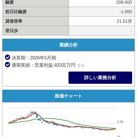
融資
208,600
前日比融資
-1,000
貸借倍率
21.51倍
逆日歩
-
業績分析
決算期：2026年5月期
通期実績：営業利益-833百万円（-）
詳しい業務分析
株価チャート
2.5k
0k