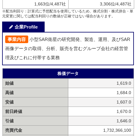
1,663位/4,487社
3,306位/4,487社
※配当利回り：計算式に予想配当を使用しているため、株式分割・株式併合・単
元変更に関しては配当利回りの数値が正確ではない場合があります。
企業Profile
事業内容
小型SAR衛星の研究開発、製造、運用、及びSAR
画像データの取得、分析、販売を営むグループ会社の経営管
理及びこれに付帯する業務
株価データ
始値
1,619.0
高値
1,684.0
安値
1,607.0
前日終値
1,670.0
引値
1,646.0
売買代金
1,732,366,100