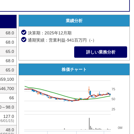
業績分析
68.0
決算期：2025年12月期
通期実績：営業利益-941百万円（-）
68.0
65.0
詳しい業務分析
68.0
株価チャート
65.0
459,100
546,700
75
66
50
.0～98.0
25
127.0
26/01/15)
0M
48.0