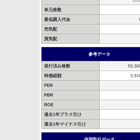
(20
単元株数
最低購入代金
売気配
買気配
参考データ
発行済み株数
59,3
時価総額
3,9
PER
PBR
ROE
過去1年プラス引け
過去1年マイナス引け
信用取引データ