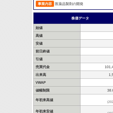
事業内容
医薬品製剤の開発
株価データ
始値
高値
安値
前日終値
引値
売買代金
101,
出来高
1,
VWAP
値幅制限
38
年初来高値
(20
年初来安値