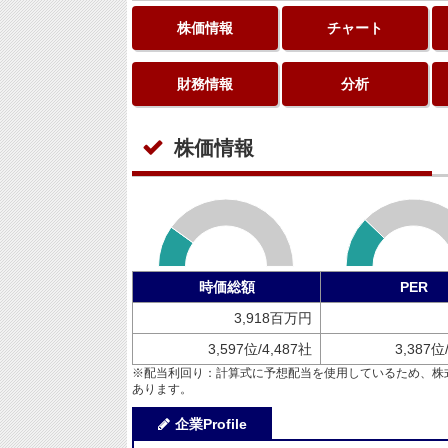
株価情報
チャート
財務情報
分析
株価情報
時価総額
PER
3,918百万円
3,597位/4,487社
3,387位
※配当利回り：計算式に予想配当を使用しているため、株
あります。
企業Profile