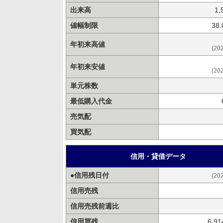
出来高
1,
値幅制限
38
年初来高値
(20
年初来安値
(20
単元株数
最低購入代金
売気配
買気配
信用・貸借データ
●信用残日付
(20
信用売残
信用売残前週比
信用買残
6,9