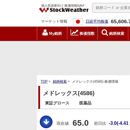
個人投資家向け 株価情報NAVI
65,606.
マーケット情報
日経平均株価
My銘柄
株価指数
銘柄検索
TOP
>
銘柄検索
>
メドレックス(4586)-株価情報
メドレックス(4586)
東証グロース
医薬品
65.0
-3.0(-4.41
現在値
前日比