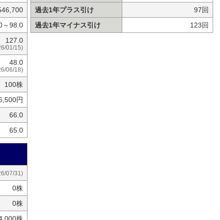
546,700
過去1年プラス引け
97回
.0～98.0
過去1年マイナス引け
123回
127.0
26/01/15)
48.0
26/06/18)
100株
6,500円
66.0
65.0
26/07/31)
0株
0株
14,000株