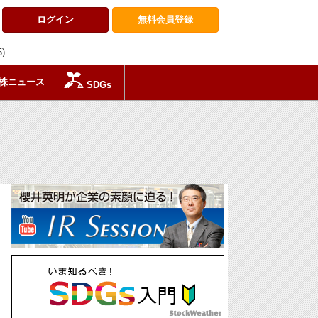
ログイン
無料会員
登録
5)
株ニュース
SDGs