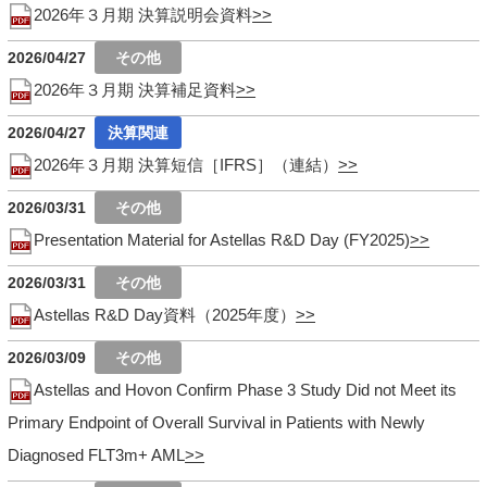
2026年３月期 決算説明会資料
2026/04/27
2026年３月期 決算補足資料
2026/04/27
2026年３月期 決算短信［IFRS］（連結）
2026/03/31
Presentation Material for Astellas R&D Day (FY2025)
2026/03/31
Astellas R&D Day資料（2025年度）
2026/03/09
Astellas and Hovon Confirm Phase 3 Study Did not Meet its
Primary Endpoint of Overall Survival in Patients with Newly
Diagnosed FLT3m+ AML