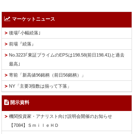
マーケットニュース
後場｢小幅続落｣
前場『続落』
No.3223｢東証プライムのEPSは198.58(前日198.41)と過去
最高｣
寄前「新高値96銘柄（前日56銘柄）」
NY「主要3指数は揃って下落」
開示資料
機関投資家・アナリスト向け説明会開催のお知らせ
【7084】ＳｍｉｌｅＨＤ