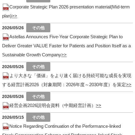
Corporate Strategic Plan 2026 presentation material(Mid-term
plan)
2026/05/26
Astellas Announces Five-Year Corporate Strategic Plan to
Deliver Greater VALUE Faster for Patients and Position Itself as a
Sustainable Growth Company
2026/05/26
より大きな「価値」をより速く届ける持続可能な成長を実現
する経営計画2026（対象期間：2026年度～2030年度）を策定
2026/05/26
経営企画2026説明会資料（中期経営計画）
2026/05/15
Notice Regarding Continuation of the Performance-linked