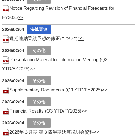
Notice Regarding Revision of Financial Forecasts for
FY2025
2026/02/04
通期連結業績予想の修正について
2026/02/04
Presentation Material for information Meeting (Q3
YTD/FY2025)
2026/02/04
Supplementary Documents (Q3 YTD/FY2025)
2026/02/04
Financial Results (Q3 YTD/FY2025)
2026/02/04
2026年３月期 第３四半期決算説明会資料