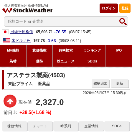
個人投資家向け 株価情報NAVI
ログイン
登録
-76.55
日経平均株価
65,606.71
(08/07 15:45)
-0.66
米ドル／円
157.78
(08/08 06:11)
My銘柄
株価指数
銘柄検索
ランキング
IPO
為替
優待
株ニュース
SDGs
アステラス製薬(4503)
東証プライム
医薬品
銘柄追加
更新
2026年08月07日 15:30現在
2,327.0
現在値
前日比
+38.5(+1.68 %)
株価情報
チャート
時系列
企業情報
SDGs