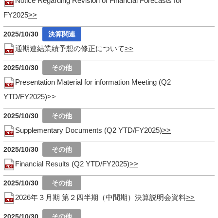
Notice Regarding Revision of Financial Forecasts for
FY2025
2025/10/30
通期連結業績予想の修正について
2025/10/30
Presentation Material for information Meeting (Q2
YTD/FY2025)
2025/10/30
Supplementary Documents (Q2 YTD/FY2025)
2025/10/30
Financial Results (Q2 YTD/FY2025)
2025/10/30
2026年３月期 第２四半期（中間期）決算説明会資料
2025/10/30