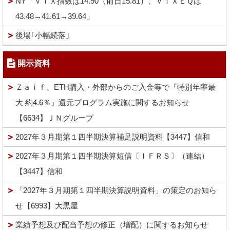
NY「ＶＩＸ指数は14.90（前日15.81）、ＶＩＸＥＱは
43.48→41.61→39.64」
後場｢小幅続落｣
開示資料
Ｚａｉｆ、ETH購入・外部からのご入金等で『特別年率最
大 約4.6％』還元プログラム実施に関するお知らせ
【6634】ＪＮグループ
2027年３月期第１四半期決算補足説明資料【3447】信和
2027年３月期第１四半期決算短信〔ＩＦＲＳ〕（連結）
【3447】信和
「2027年３月期第１四半期決算説明資料」の策定のお知ら
せ【6993】大黒屋
業績予想及び配当予想の修正（増配）に関するお知らせ