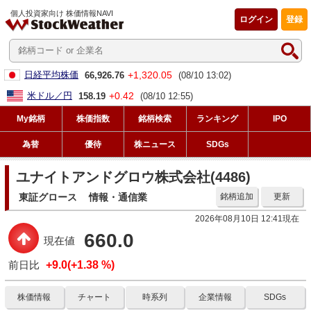
個人投資家向け 株価情報NAVI
ログイン
登録
+1,320.05
日経平均株価
66,926.76
(08/10 13:02)
+0.42
米ドル／円
158.19
(08/10 12:55)
My銘柄
株価指数
銘柄検索
ランキング
IPO
為替
優待
株ニュース
SDGs
ユナイトアンドグロウ株式会社(4486)
東証グロース
情報・通信業
銘柄追加
更新
2026年08月10日 12:41現在
660.0
現在値
前日比
+9.0(+1.38 %)
株価情報
チャート
時系列
企業情報
SDGs