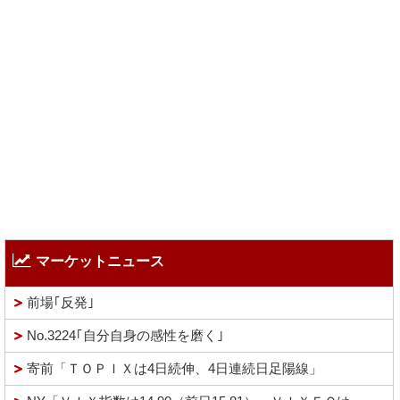
マーケットニュース
前場｢反発｣
No.3224｢自分自身の感性を磨く｣
寄前「ＴＯＰＩＸは4日続伸、4日連続日足陽線」