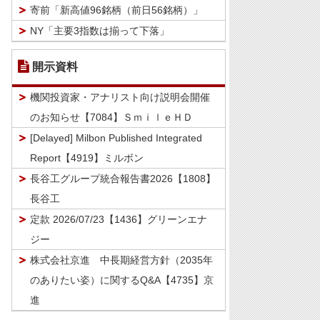
寄前「新高値96銘柄（前日56銘柄）」
NY「主要3指数は揃って下落」
開示資料
機関投資家・アナリスト向け説明会開催
のお知らせ【7084】ＳｍｉｌｅＨＤ
[Delayed] Milbon Published Integrated
Report【4919】ミルボン
長谷工グループ統合報告書2026【1808】
長谷工
定款 2026/07/23【1436】グリーンエナ
ジー
株式会社京進 中長期経営方針（2035年
のありたい姿）に関するQ&A【4735】京
進