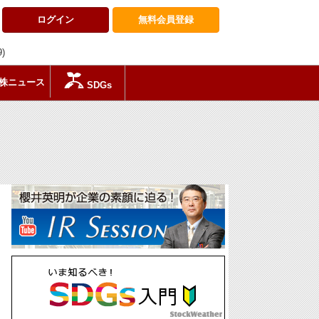
ログイン
無料会員
登録
9)
株ニュース
SDGs