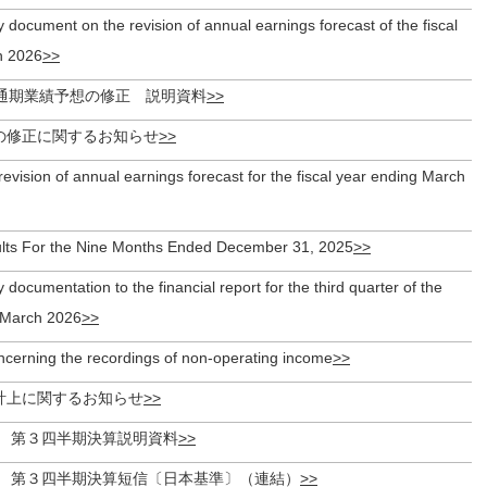
document on the revision of annual earnings forecast of the fiscal
h 2026
期 通期業績予想の修正 説明資料
の修正に関するお知らせ
 revision of annual earnings forecast for the fiscal year ending March
ults For the Nine Months Ended December 31, 2025
documentation to the financial report for the third quarter of the
g March 2026
oncerning the recordings of non-operating income
計上に関するお知らせ
期 第３四半期決算説明資料
期 第３四半期決算短信〔日本基準〕（連結）