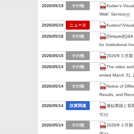
2026/05/19
Kudan’s Visua
Walk” Service
2026/05/19
KudanのVis
2026/05/18
[Delayed]Q&A 
for Institutional 
2026/05/15
2026年３
2026/05/14
The video and t
ended March 31, 2
2026/05/14
Notice of Dif
Results, and Reco
2026/05/14
連結業績と前
せ
2026/05/14
2026年３
内