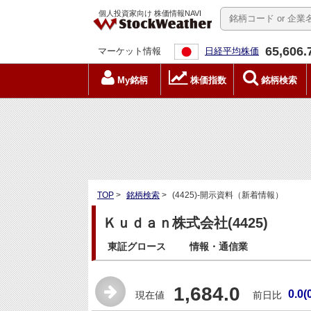
個人投資家向け 株価情報NAVI
65,606.
マーケット情報
日経平均株価
My銘柄
株価指数
銘柄検索
TOP
>
銘柄検索
>
(4425)-開示資料（新着情報）
Ｋｕｄａｎ株式会社(4425)
東証グロース
情報・通信業
1,684.0
0.0(
現在値
前日比