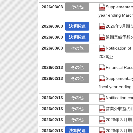
2026/03/03
Supplementary 
year ending Marc
2026/03/03
2026年3月
2026/03/03
通期業績予想
2026/03/03
Notification of
2026
2026/02/13
Financial Res
2026/02/13
Supplementary 
fiscal year endin
2026/02/13
Notification c
2026/02/13
営業外収益の
2026/02/13
2026年３月
2026/02/13
2026年３月