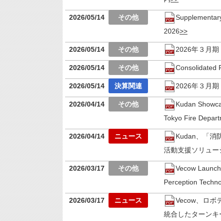
2026/05/14
Supplementary 
2026
2026/05/14
2026年３月
2026/05/14
Consolidated F
2026/05/14
2026年３月
2026/04/14
Kudan Showcas
Tokyo Fire Depar
2026/04/14
Kudan、「
活動支援ソリュー
2026/03/17
Vecow Launche
Perception Techno
2026/03/17
Vecow、ロ
統合したターンキ