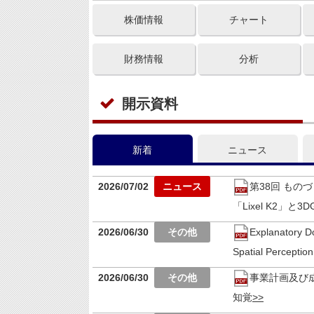
株価情報
チャート
財務情報
分析
開示資料
新着
ニュース
2026/07/02
第38回 もの
「Lixel K2」
2026/06/30
Explanatory D
Spatial Perceptio
2026/06/30
事業計画及び
知覚