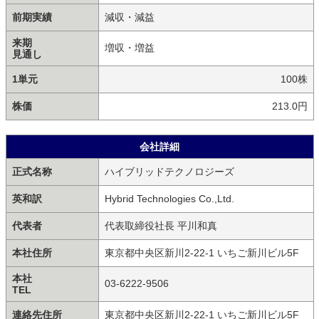
前期実績
減収・減益
来期
増収・増益
見通し
1単元
100株
株価
213.0円
会社詳細
正式名称
ハイブリッドテクノロジーズ
英和訳
Hybrid Technologies Co.,Ltd.
代表者
代表取締役社長 平川和真
本社住所
東京都中央区新川2-22-1 いちご新川ビル5F
本社
03-6222-9506
TEL
連絡先住所
東京都中央区新川2-22-1 いちご新川ビル5F