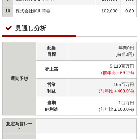
10
株式会社柳川商会
102,000
0.89
見通し分析
配当
年間0円
目標
(前期0円)
5,119百万円
売上高
(前年比＋69.2%)
通期予想
営業
165百万円
利益
(前年比＋469.0%)
当期
1百万円
純利益
(前年比▲100.0%)
想定為替レー
ト