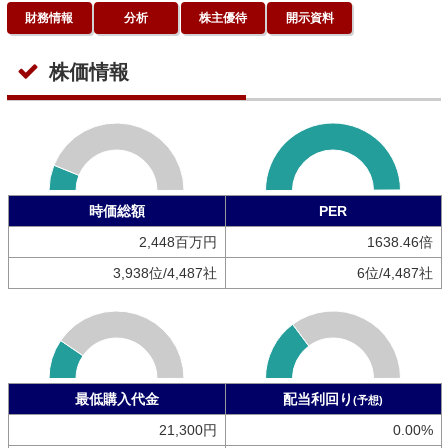
財務情報
分析
株主優待
開示資料
株価情報
時価総額
PER
2,448百万円
1638.46倍
3,938位/4,487社
6位/4,487社
最低購入代金
配当利回り
(予想)
21,300円
0.00%