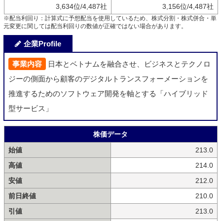
3,634位/4,487社
3,156位/4,487社
※配当利回り：計算式に予想配当を使用しているため、株式分割・株式併合・単
元変更に関しては配当利回りの数値が正確ではない場合があります。
企業Profile
事業内容
日本とベトナムを融合させ、ビジネスとテクノロ
ジーの側面から顧客のデジタルトランスフォーメーションを
推進するためのソフトウェア開発を軸とする「ハイブリッド
型サービス」
株価データ
始値
213.0
高値
214.0
安値
212.0
前日終値
210.0
引値
213.0