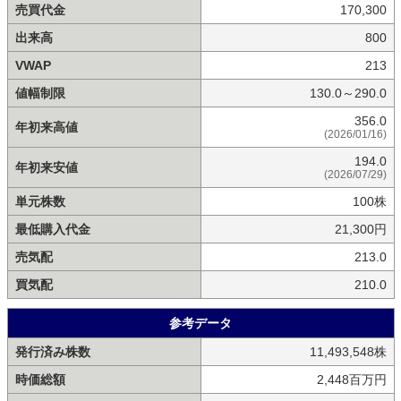
売買代金
170,300
出来高
800
VWAP
213
値幅制限
130.0～290.0
356.0
年初来高値
(2026/01/16)
194.0
年初来安値
(2026/07/29)
単元株数
100株
最低購入代金
21,300円
売気配
213.0
買気配
210.0
参考データ
発行済み株数
11,493,548株
時価総額
2,448百万円