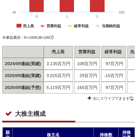
0k
-100
0
1
2
売上高
営業利益
経常利益
当期純利益
※単位表示：K=1000,M=100万
売上高
営業利益
経常利益
当
2024/09連結(実績)
3,135百万円
108百万円
97百万円
2025/09連結(実績)
3,025百万円
29百万円
-15百万円
2026/09連結(予想)
5,119百万円
165百万円
97百万円
右にスワイプできます
大株主構成
順
持株
株主名
持株数