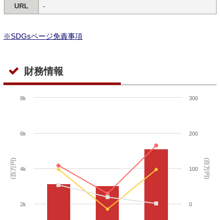
URL
-
※SDGsページ免責事項
財務情報
8k
300
6k
200
(百万円)
(百万円)
4k
100
2k
0