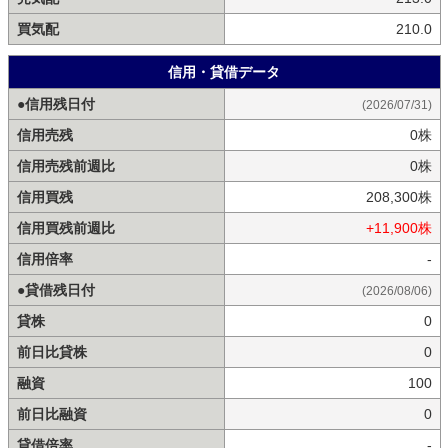
買気配
210.0
信用・貸借データ
●信用残日付
(2026/07/31)
信用売残
0株
信用売残前週比
0株
信用買残
208,300株
信用買残前週比
+11,900株
信用倍率
-
●貸借残日付
(2026/08/06)
貸株
0
前日比貸株
0
融資
100
前日比融資
0
貸借倍率
-