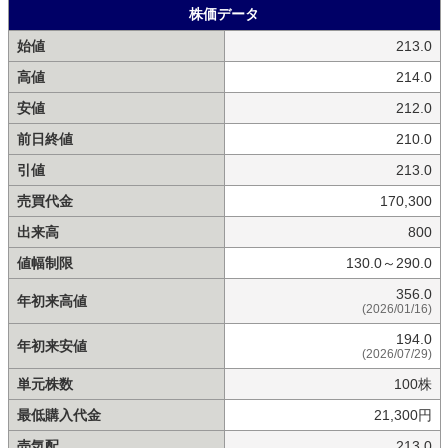
株価データ
始値
213.0
高値
214.0
安値
212.0
前日終値
210.0
引値
213.0
売買代金
170,300
出来高
800
値幅制限
130.0～290.0
356.0
年初来高値
(2026/01/16)
194.0
年初来安値
(2026/07/29)
単元株数
100株
最低購入代金
21,300円
売気配
213.0