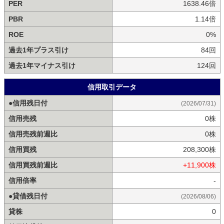
PER
1638.46倍
PBR
1.14倍
ROE
0%
過去1年プラス引け
84回
過去1年マイナス引け
124回
信用取引データ
●信用残日付
(2026/07/31)
信用売残
0株
信用売残前週比
0株
信用買残
208,300株
信用買残前週比
+11,900株
信用倍率
-
●貸借残日付
(2026/08/06)
貸株
0