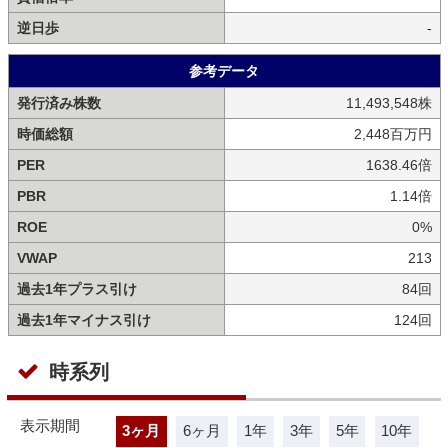
逆日歩
-
参考データ
発行済み株数
11,493,548株
時価総額
2,448百万円
PER
1638.46倍
PBR
1.14倍
ROE
0%
VWAP
213
過去1年プラス引け
84回
過去1年マイナス引け
124回
時系列
表示期間
3ヶ月
6ヶ月
1年
3年
5年
10年