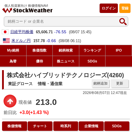
個人投資家向け 株価情報NAVI
ログイン
登録
-76.55
日経平均株価
65,606.71
(08/07 15:45)
-0.66
米ドル／円
157.78
(08/08 06:11)
My銘柄
株価指数
銘柄検索
ランキング
IPO
為替
優待
株ニュース
SDGs
株式会社ハイブリッドテクノロジーズ(4260)
東証グロース
情報・通信業
銘柄追加
更新
2026年08月07日 12:47現在
213.0
現在値
前日比
+3.0(+1.43 %)
株価情報
チャート
時系列
企業情報
SDGs