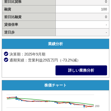
前日比貸株
0
融資
100
前日比融資
0
貸借倍率
-
逆日歩
-
業績分析
決算期：2025年9月期
通期実績：営業利益29百万円（-73.2%減）
詳しい業務分析
株価チャート
200