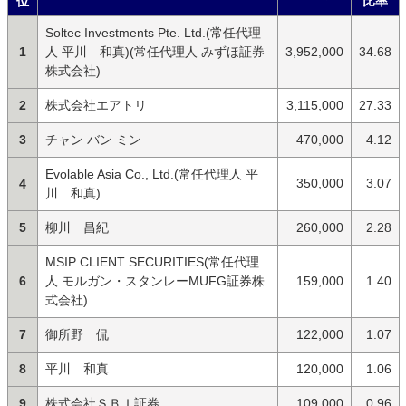
位
比率
Soltec Investments Pte. Ltd.(常任代理
1
人 平川 和真)(常任代理人 みずほ証券
3,952,000
34.68
株式会社)
2
株式会社エアトリ
3,115,000
27.33
3
チャン バン ミン
470,000
4.12
Evolable Asia Co., Ltd.(常任代理人 平
350,000
3.07
4
川 和真)
5
柳川 昌紀
260,000
2.28
MSIP CLIENT SECURITIES(常任代理
6
人 モルガン・スタンレーMUFG証券株
159,000
1.40
式会社)
7
御所野 侃
122,000
1.07
8
平川 和真
120,000
1.06
9
株式会社ＳＢＩ証券
109,000
0.96