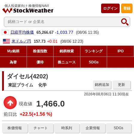
個人投資家向け 株価情報NAVI
ログイン
登録
-1,033.77
日経平均株価
65,266.67
(08/06 11:35)
+0.01
米ドル／円
157.73
(08/06 12:23)
My銘柄
株価指数
銘柄検索
ランキング
IPO
為替
優待
株ニュース
SDGs
ダイセル(4202)
東証プライム
化学
銘柄追加
更新
2026年08月06日 11:30現在
1,466.0
現在値
前日比
+22.5(+1.56 %)
株価情報
チャート
時系列
企業情報
SDGs