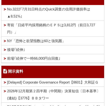
No.3222｢7月31日時点のQuick調査の信用評価損率は
▲8.51%｣
寄前「日経平均採用銘柄のＥＰＳは3,812円（前日3,727
円）」
NY「恐怖と欲望指数は60と強気圏」
後場｢続伸｣
前場｢続伸で一時66,000円台回復｣
開示資料
[Delayed] Corporate Governance Report【8601】大和証Ｇ
2026年12月期第２四半期（中間期）決算短信〔日本基準〕
(連結)【3776】ＢＢタワー