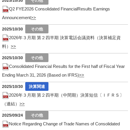
2025/10/30
Q2 FYE2026 Consolidated FinancialResults Earnings
Announcement
2025/10/30
2026年３月期 第２四半期 決算電話会議資料（決算補足資
料）
2025/10/30
Consolidated Financial Results for the First half of Fiscal Year
Ending March 31, 2026 (Based on IFRS)
2025/10/30
2026年３月期 第２四半期（中間期）決算短信〔ＩＦＲＳ〕
（連結）
2025/09/24
Notice Regarding Change of Trade Names of Consolidated