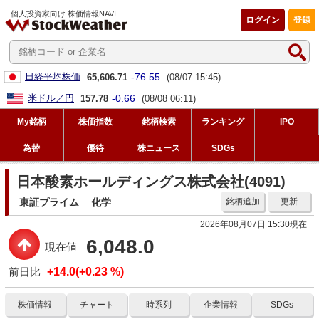
個人投資家向け 株価情報NAVI
ログイン
登録
-76.55
日経平均株価
65,606.71
(08/07 15:45)
-0.66
米ドル／円
157.78
(08/08 06:11)
My銘柄
株価指数
銘柄検索
ランキング
IPO
為替
優待
株ニュース
SDGs
日本酸素ホールディングス株式会社(4091)
東証プライム
化学
銘柄追加
更新
2026年08月07日 15:30現在
6,048.0
現在値
前日比
+14.0(+0.23 %)
株価情報
チャート
時系列
企業情報
SDGs