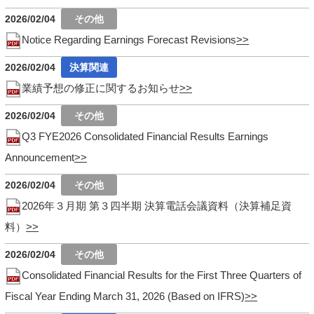
2026/02/04
Notice Regarding Earnings Forecast Revisions
2026/02/04
業績予想の修正に関するお知らせ
2026/02/04
Q3 FYE2026 Consolidated Financial Results Earnings
Announcement
2026/02/04
2026年３月期 第３四半期 決算電話会議資料（決算補足資
料）
2026/02/04
Consolidated Financial Results for the First Three Quarters of
Fiscal Year Ending March 31, 2026 (Based on IFRS)