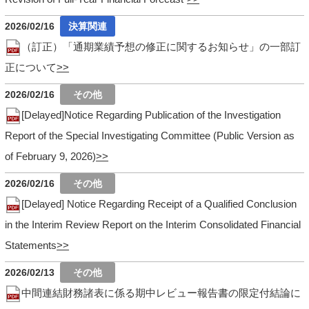
2026/02/16
（訂正）「通期業績予想の修正に関するお知らせ」の一部訂
正について
2026/02/16
[Delayed]Notice Regarding Publication of the Investigation
Report of the Special Investigating Committee (Public Version as
of February 9, 2026)
2026/02/16
[Delayed] Notice Regarding Receipt of a Qualified Conclusion
in the Interim Review Report on the Interim Consolidated Financial
Statements
2026/02/13
中間連結財務諸表に係る期中レビュー報告書の限定付結論に