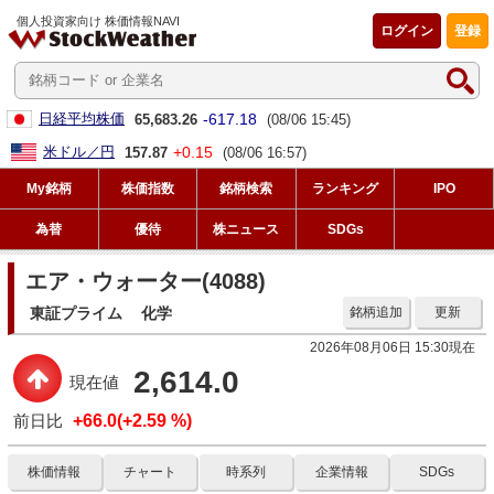
個人投資家向け 株価情報NAVI
ログイン
登録
-617.18
日経平均株価
65,683.26
(08/06 15:45)
+0.15
米ドル／円
157.87
(08/06 16:57)
My銘柄
株価指数
銘柄検索
ランキング
IPO
為替
優待
株ニュース
SDGs
エア・ウォーター(4088)
東証プライム
化学
銘柄追加
更新
2026年08月06日 15:30現在
2,614.0
現在値
前日比
+66.0(+2.59 %)
株価情報
チャート
時系列
企業情報
SDGs