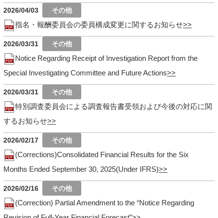
2026/04/03
指名・報酬委員会の委員構成変更に関するお知らせ
2026/03/31
Notice Regarding Receipt of Investigation Report from the
Special Investigating Committee and Future Actions
2026/03/31
特別調査委員会による調査報告書受領および今後の対応に関
するお知らせ
2026/02/17
(Corrections)Consolidated Financial Results for the Six
Months Ended September 30, 2025(Under IFRS)
2026/02/16
(Correction) Partial Amendment to the “Notice Regarding
Revision of Full-Year Financial Forecast”