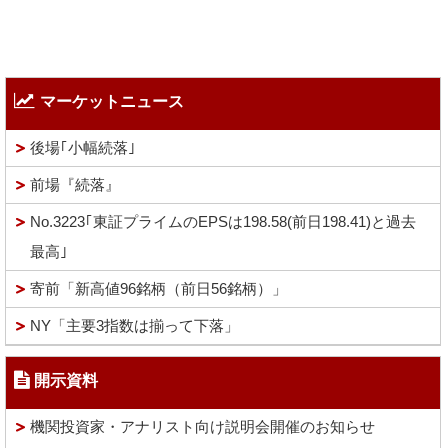
マーケットニュース
後場｢小幅続落｣
前場『続落』
No.3223｢東証プライムのEPSは198.58(前日198.41)と過去
最高｣
寄前「新高値96銘柄（前日56銘柄）」
NY「主要3指数は揃って下落」
開示資料
機関投資家・アナリスト向け説明会開催のお知らせ