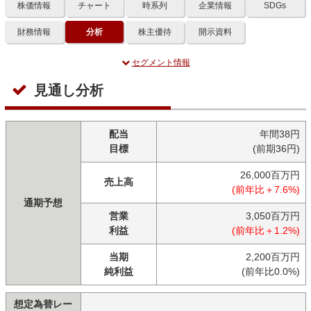
株価情報
チャート
時系列
企業情報
SDGs
財務情報
分析
株主優待
開示資料
セグメント情報
見通し分析
配当
年間38円
目標
(前期36円)
26,000百万円
売上高
(前年比＋7.6%)
通期予想
営業
3,050百万円
利益
(前年比＋1.2%)
当期
2,200百万円
純利益
(前年比0.0%)
想定為替レー