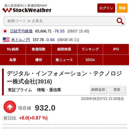
個人投資家向け 株価情報NAVI
ログイン
登録
-76.55
日経平均株価
65,606.71
(08/07 15:45)
-0.66
米ドル／円
157.78
(08/08 06:11)
My銘柄
株価指数
銘柄検索
ランキング
IPO
為替
優待
株ニュース
SDGs
デジタル・インフォメーション・テクノロジ
ー株式会社(3916)
東証プライム
情報・通信業
銘柄追加
更新
2026年08月07日 15:30現在
932.0
現在値
前日比
+8.0(+0.87 %)