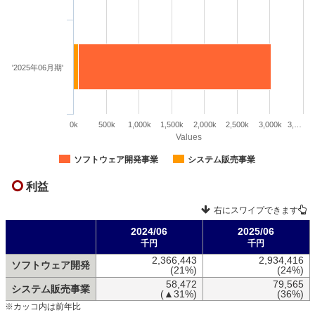
'2025年06月期'
0k
500k
1,000k
1,500k
2,000k
2,500k
3,000k
3,…
Values
ソフトウェア開発事業
システム販売事業
利益
右にスワイプできます
2024/06
2025/06
千円
千円
2,366,443
2,934,416
ソフトウェア開発
(21%)
(24%)
58,472
79,565
システム販売事業
(▲31%)
(36%)
※カッコ内は前年比