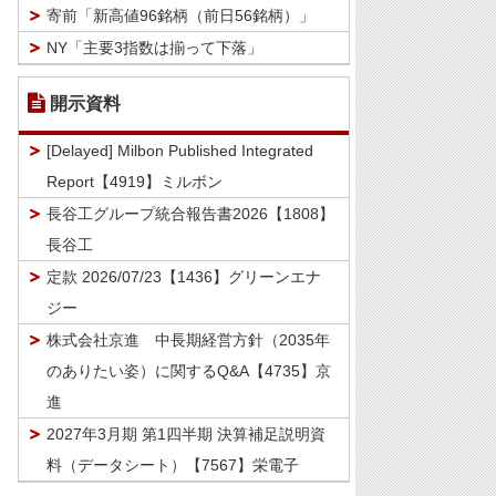
寄前「新高値96銘柄（前日56銘柄）」
NY「主要3指数は揃って下落」
開示資料
[Delayed] Milbon Published Integrated
Report【4919】ミルボン
長谷工グループ統合報告書2026【1808】
長谷工
定款 2026/07/23【1436】グリーンエナ
ジー
株式会社京進 中長期経営方針（2035年
のありたい姿）に関するQ&A【4735】京
進
2027年3月期 第1四半期 決算補足説明資
料（データシート）【7567】栄電子