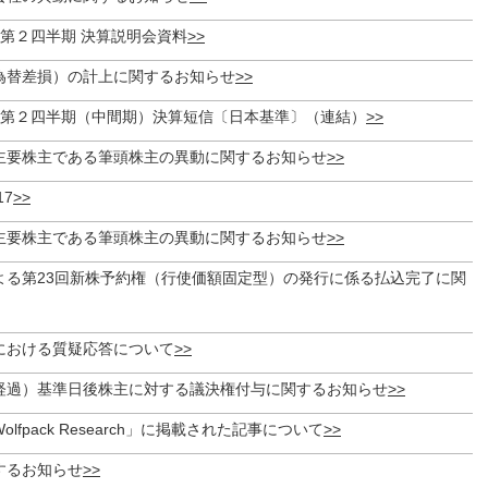
期 第２四半期 決算説明会資料
為替差損）の計上に関するお知らせ
期 第２四半期（中間期）決算短信〔日本基準〕（連結）
主要株主である筆頭株主の異動に関するお知らせ
17
主要株主である筆頭株主の異動に関するお知らせ
よる第23回新株予約権（行使価額固定型）の発行に係る払込完了に関
における質疑応答について
経過）基準日後株主に対する議決権付与に関するお知らせ
lfpack Research」に掲載された記事について
するお知らせ