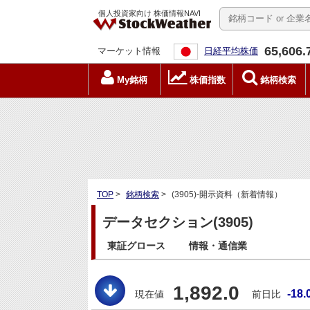
個人投資家向け 株価情報NAVI
65,606.
マーケット情報
日経平均株価
My銘柄
株価指数
銘柄検索
TOP
>
銘柄検索
>
(3905)-開示資料（新着情報）
データセクション(3905)
東証グロース
情報・通信業
1,892.0
-18.
現在値
前日比