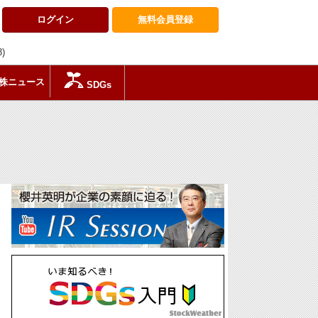
ログイン
無料会員
登録
3)
株ニュース
SDGs