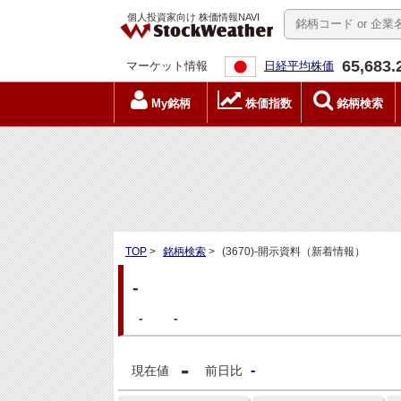
個人投資家向け 株価情報NAVI
65,683.
マーケット情報
日経平均株価
My銘柄
株価指数
銘柄検索
TOP
>
銘柄検索
>
(3670)-開示資料（新着情報）
-
-
-
-
-
現在値
前日比