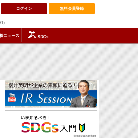
ログイン
無料会員
登録
31)
株ニュース
SDGs