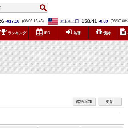
26
158.41
-617.18
(08/06 15:45)
米ドル／円
-0.03
(08/07 08:
ランキング
IPO
為替
優待
銘柄追加
更新
-