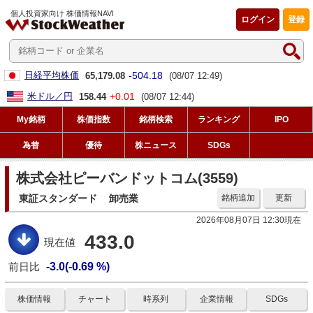
個人投資家向け 株価情報NAVI
ログイン
登録
-504.18
日経平均株価
65,179.08
(08/07 12:49)
+0.01
米ドル／円
158.44
(08/07 12:44)
My銘柄
株価指数
銘柄検索
ランキング
IPO
為替
優待
株ニュース
SDGs
株式会社ピーバンドットコム(3559)
東証スタンダード
卸売業
銘柄追加
更新
2026年08月07日 12:30現在
433.0
現在値
前日比
-3.0(-0.69 %)
株価情報
チャート
時系列
企業情報
SDGs