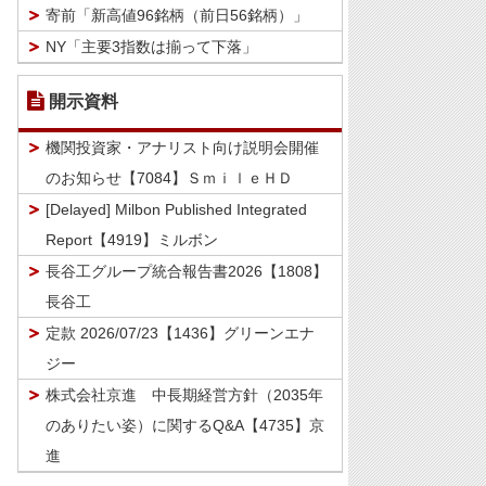
寄前「新高値96銘柄（前日56銘柄）」
NY「主要3指数は揃って下落」
開示資料
機関投資家・アナリスト向け説明会開催
のお知らせ【7084】ＳｍｉｌｅＨＤ
[Delayed] Milbon Published Integrated
Report【4919】ミルボン
長谷工グループ統合報告書2026【1808】
長谷工
定款 2026/07/23【1436】グリーンエナ
ジー
株式会社京進 中長期経営方針（2035年
のありたい姿）に関するQ&A【4735】京
進