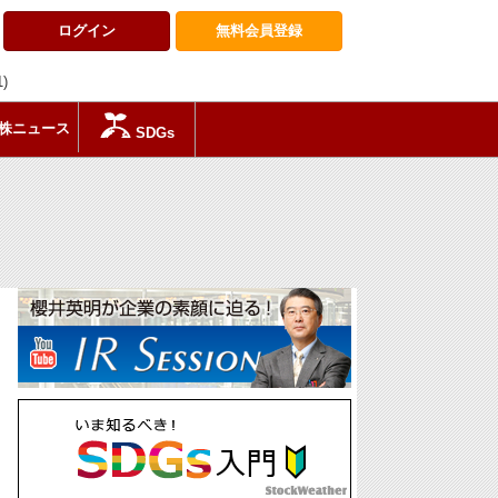
ログイン
無料会員
登録
1)
株ニュース
SDGs