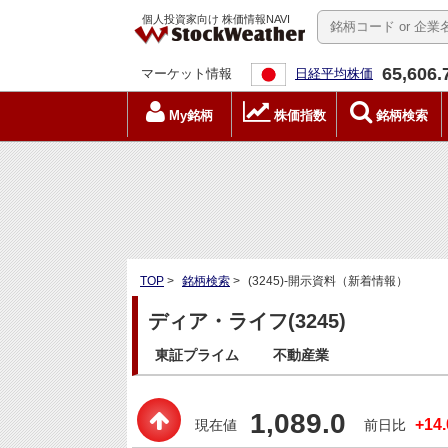
個人投資家向け 株価情報NAVI
65,606.
マーケット情報
日経平均株価
My銘柄
株価指数
銘柄検索
TOP
>
銘柄検索
>
(3245)-開示資料（新着情報）
ディア・ライフ(3245)
東証プライム
不動産業
1,089.0
+14.
現在値
前日比