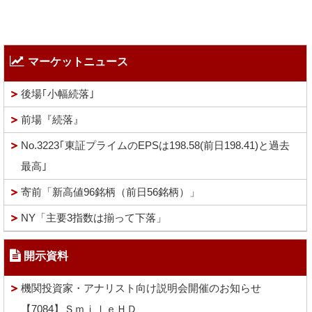
マーケットニュース
後場｢小幅続落｣
前場『続落』
No.3223｢東証プライムのEPSは198.58(前日198.41)と過去
最高｣
寄前「新高値96銘柄（前日56銘柄）」
NY「主要3指数は揃って下落」
開示資料
機関投資家・アナリスト向け説明会開催のお知らせ
【7084】ＳｍｉｌｅＨＤ