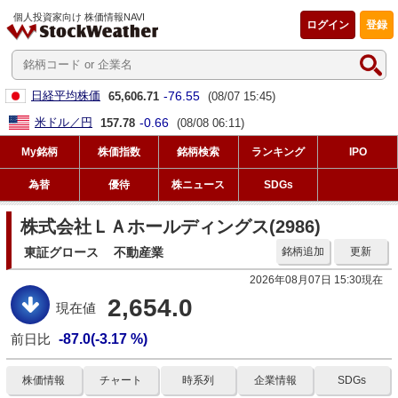
個人投資家向け 株価情報NAVI
ログイン
登録
-76.55
日経平均株価
65,606.71
(08/07 15:45)
-0.66
米ドル／円
157.78
(08/08 06:11)
My銘柄
株価指数
銘柄検索
ランキング
IPO
為替
優待
株ニュース
SDGs
株式会社ＬＡホールディングス(2986)
東証グロース
不動産業
銘柄追加
更新
2026年08月07日 15:30現在
2,654.0
現在値
前日比
-87.0(-3.17 %)
株価情報
チャート
時系列
企業情報
SDGs