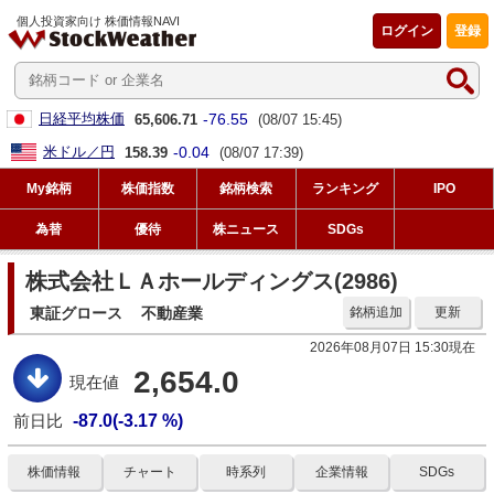
個人投資家向け 株価情報NAVI
ログイン
登録
-76.55
日経平均株価
65,606.71
(08/07 15:45)
-0.04
米ドル／円
158.39
(08/07 17:39)
My銘柄
株価指数
銘柄検索
ランキング
IPO
為替
優待
株ニュース
SDGs
株式会社ＬＡホールディングス(2986)
東証グロース
不動産業
銘柄追加
更新
2026年08月07日 15:30現在
2,654.0
現在値
前日比
-87.0(-3.17 %)
株価情報
チャート
時系列
企業情報
SDGs