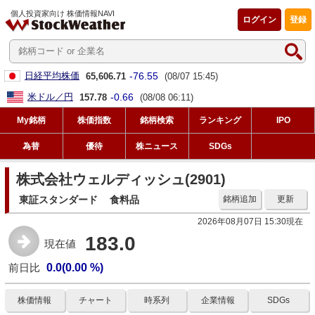
個人投資家向け 株価情報NAVI
ログイン
登録
-76.55
日経平均株価
65,606.71
(08/07 15:45)
-0.66
米ドル／円
157.78
(08/08 06:11)
My銘柄
株価指数
銘柄検索
ランキング
IPO
為替
優待
株ニュース
SDGs
株式会社ウェルディッシュ(2901)
東証スタンダード
食料品
銘柄追加
更新
2026年08月07日 15:30現在
183.0
現在値
前日比
0.0(0.00 %)
株価情報
チャート
時系列
企業情報
SDGs