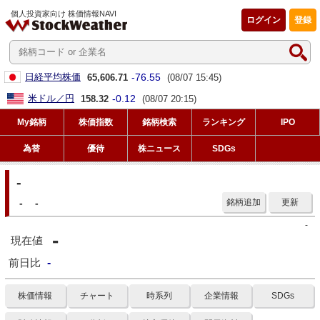
個人投資家向け 株価情報NAVI
ログイン
登録
-76.55
日経平均株価
65,606.71
(08/07 15:45)
-0.12
米ドル／円
158.32
(08/07 20:15)
My銘柄
株価指数
銘柄検索
ランキング
IPO
為替
優待
株ニュース
SDGs
-
-
-
銘柄追加
更新
-
-
現在値
前日比
-
株価情報
チャート
時系列
企業情報
SDGs