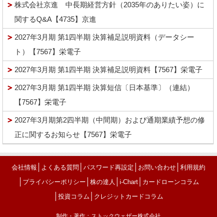
株式会社京進 中長期経営方針（2035年のありたい姿）に
関するQ&A【4735】京進
2027年3月期 第1四半期 決算補足説明資料（データシー
ト）【7567】栄電子
2027年3月期 第1四半期 決算補足説明資料【7567】栄電子
2027年3月期 第1四半期 決算短信〔日本基準〕（連結）
【7567】栄電子
2027年3月期第2四半期（中間期）および通期業績予想の修
正に関するお知らせ【7567】栄電子
│
│
│
│
会社情報
よくある質問
パスワード再設定
お問い合わせ
利用規約
│
│
│
│
プライバシーポリシー
株の達人
i-Chart
カードローンコラム
│
│
投資コラム
クレジットカードコラム
制作・著作：ストックウェザー株式会社