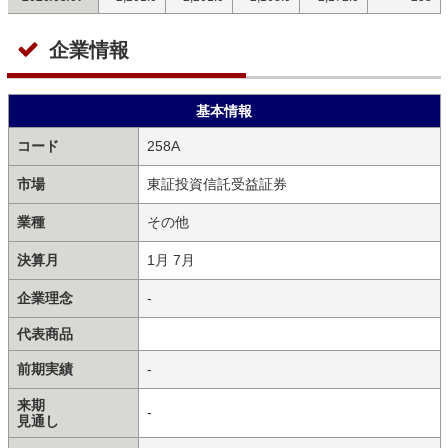
企業情報
基本情報
コード
258A
市場
東証投資信託受益証券
業種
その他
決算月
1月 7月
企業理念
-
代表商品
前期実績
-
来期
-
見通し