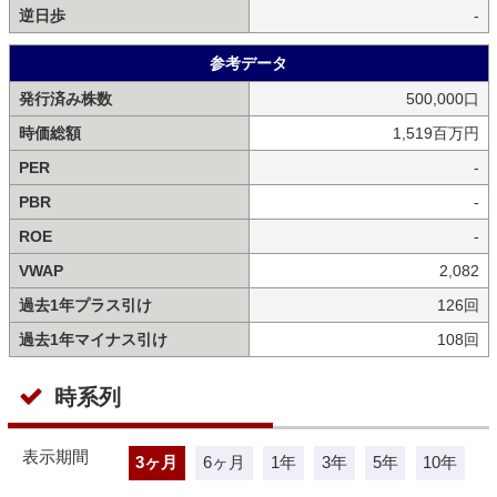
逆日歩
-
参考データ
発行済み株数
500,000口
時価総額
1,519百万円
PER
-
PBR
-
ROE
-
VWAP
2,082
過去1年プラス引け
126回
過去1年マイナス引け
108回
時系列
表示期間
3ヶ月
6ヶ月
1年
3年
5年
10年