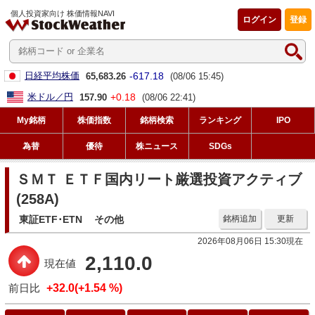
個人投資家向け 株価情報NAVI
ログイン
登録
-617.18
日経平均株価
65,683.26
(08/06 15:45)
+0.18
米ドル／円
157.90
(08/06 22:41)
My銘柄
株価指数
銘柄検索
ランキング
IPO
為替
優待
株ニュース
SDGs
ＳＭＴ ＥＴＦ国内リート厳選投資アクティブ
(258A)
東証ETF･ETN
その他
銘柄追加
更新
2026年08月06日 15:30現在
2,110.0
現在値
前日比
+32.0(+1.54 %)