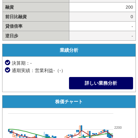
融資
200
前日比融資
0
貸借倍率
-
逆日歩
-
業績分析
決算期：-
通期実績：営業利益-（-）
詳しい業務分析
株価チャート
2200