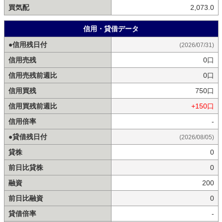
買気配
2,073.0
信用・貸借データ
●信用残日付
(2026/07/31)
信用売残
0口
信用売残前週比
0口
信用買残
750口
信用買残前週比
+150口
信用倍率
-
●貸借残日付
(2026/08/05)
貸株
0
前日比貸株
0
融資
200
前日比融資
0
貸借倍率
-