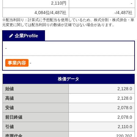
2,110円
-
4,084位/4,487社
-/4,487社
※配当利回り：計算式に予想配当を使用しているため、株式分割・株式併合・単
元変更に関しては配当利回りの数値が正確ではない場合があります。
企業Profile
-
事業内容
-
株価データ
始値
2,128.0
高値
2,128.0
安値
2,078.0
前日終値
2,078.0
引値
2,110.0
売買代金
220,707