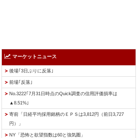
マーケットニュース
後場｢3日ぶりに反落｣
前場｢反落｣
No.3222｢7月31日時点のQuick調査の信用評価損率は
▲8.51%｣
寄前「日経平均採用銘柄のＥＰＳは3,812円（前日3,727
円）」
NY「恐怖と欲望指数は60と強気圏」