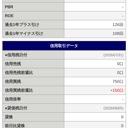
PBR
-
ROE
-
過去1年プラス引け
126回
過去1年マイナス引け
108回
信用取引データ
●信用残日付
(2026/07/31)
信用売残
0口
信用売残前週比
0口
信用買残
750口
信用買残前週比
+150口
信用倍率
-
●貸借残日付
(2026/08/05)
貸株
0
前日比貸株
0