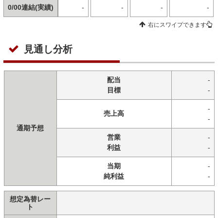
0/00連結(実績)
-
-
-
-
右にスワイプできます
見通し分析
配当
-
目標
-
-
売上高
-
通期予想
営業
-
利益
-
当期
-
純利益
-
想定為替レー
ト