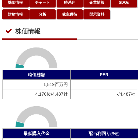
株価情報
チャート
時系列
企業情報
SDGs
財務情報
分析
株主優待
開示資料
株価情報
時価総額
PER
1,519百万円
-
4,170位/4,487社
-/4,487社
最低購入代金
配当利回り
(予想)